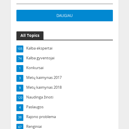
DAUGIAU
All Topics
Kalba ekspertai
105
Kalba gyventojai
74
Konkursai
1
Metų kaimynas 2017
3
Metų kaimynas 2018
9
Naudinga žinoti
120
Paslaugos
4
Rajono problema
38
Renginiai
67