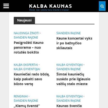
Naujausi
NAUDINGA ŽINOTI
•
ŠIANDIEN RAJONE
ŠIANDIEN RAJONE
Kaune koncertai vyks
Pasigrožėti Kauno
ir po bažnyčios
panorama – nuo
skliautais
rotušės bokšto
KALBA EKSPERTAI
•
KALBA GYVENTOJAI
•
KALBA GYVENTOJAI
ŠIANDIEN RAJONE
Kauniečiai rado būdą,
Šimtai kauniečių
kaip pakelti savo
susėdo prie ilgiausio
būsto vertę
vaišių stalo mieste
RENGINIAI
•
KALBA GYVENTOJAI
•
ŠIANDIEN RAJONE
ŠIANDIEN RAJONE
„Kiemų šventė“
Kaunas švenčia