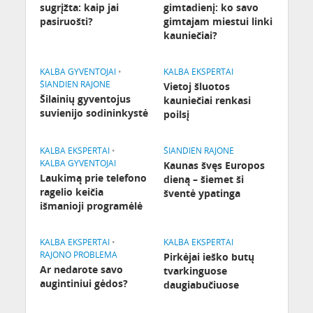
sugrįžta: kaip jai
gimtadienį: ko savo
pasiruošti?
gimtajam miestui linki
kauniečiai?
KALBA GYVENTOJAI
•
KALBA EKSPERTAI
ŠIANDIEN RAJONE
Vietoj šluotos
Šilainių gyventojus
kauniečiai renkasi
suvienijo sodininkystė
poilsį
KALBA EKSPERTAI
•
ŠIANDIEN RAJONE
KALBA GYVENTOJAI
Kaunas švęs Europos
Laukimą prie telefono
dieną – šiemet ši
ragelio keičia
šventė ypatinga
išmanioji programėlė
KALBA EKSPERTAI
•
KALBA EKSPERTAI
RAJONO PROBLEMA
Pirkėjai ieško butų
Ar nedarote savo
tvarkinguose
augintiniui gėdos?
daugiabučiuose