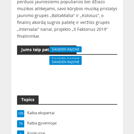
perduos jauniesiems populiarios bei džiazo
muzikos atlikėjams, savo kūrybos muziką pristatys
jaunimo grupės „BaltaMalta“ ir „Kolosus“, o
finalinį akordą sugros pašėlę ir veržlūs grupės
„Intervalai“ nariai, projekto „X Faktorius 2019“
finalininkai.
Jums taip pat gali patikti
ŠIANDIEN RAJONE
Vaikštome po
ŠIANDIEN RAJONE
ŠIANDIEN RAJONE
Žaliakalnį: 5
Vasarą kauniečiai
Šiltais vasaros vakarais
kaunastiškos vietos
renkasi šokti lauke
– į kiną po atviru
dangumi
Topics
Kalba ekspertai
105
Kalba gyventojai
74
Konkursai
1