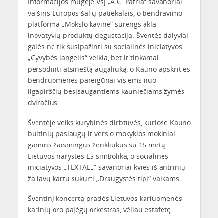
Informacijos mugėje VšĮ „A.C. Patria“ savanoriai
vaišins Europos šalių patiekalais, o bendravimo
platforma „Mokslo kavinė“ surengs aklą
inovatyvių produktų degustaciją. Šventės dalyviai
galės ne tik susipažinti su socialinės iniciatyvos
„Gyvybės langelis“ veikla, bet ir tinkamai
persodinti atsineštą augaliuką, o Kauno apskrities
bendruomenės pareigūnai visiems nuo
ilgapirščių besisaugantiems kauniečiams žymės
dviračius.
Šventėje veiks kūrybinės dirbtuvės, kuriose Kauno
buitinių paslaugų ir verslo mokyklos mokiniai
gamins žaismingus ženkliukus su 15 metų
Lietuvos narystės ES simbolika, o socialinės
iniciatyvos „TEXTALE“ savanoriai kvies iš antrinių
žaliavų kartu sukurti „Draugystės tipį“ vaikams.
Šventinį koncertą pradės Lietuvos kariuomenės
karinių oro pajėgų orkestras, vėliau estafetę