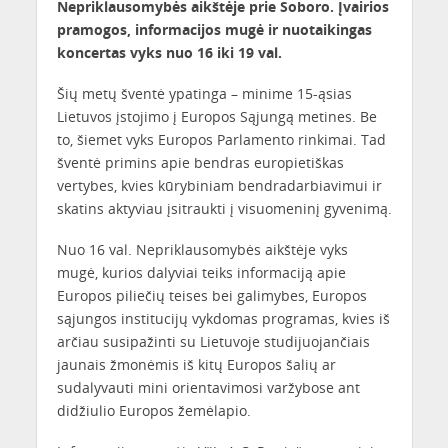
Nepriklausomybės aikštėje prie Soboro. Įvairios
pramogos, informacijos mugė ir nuotaikingas
koncertas vyks nuo 16 iki 19 val.
Šių metų šventė ypatinga – minime 15-ąsias
Lietuvos įstojimo į Europos Sąjungą metines. Be
to, šiemet vyks Europos Parlamento rinkimai. Tad
šventė primins apie bendras europietiškas
vertybes, kvies kūrybiniam bendradarbiavimui ir
skatins aktyviau įsitraukti į visuomeninį gyvenimą.
Nuo 16 val. Nepriklausomybės aikštėje vyks
mugė, kurios dalyviai teiks informaciją apie
Europos piliečių teises bei galimybes, Europos
sąjungos institucijų vykdomas programas, kvies iš
arčiau susipažinti su Lietuvoje studijuojančiais
jaunais žmonėmis iš kitų Europos šalių ar
sudalyvauti mini orientavimosi varžybose ant
didžiulio Europos žemėlapio.