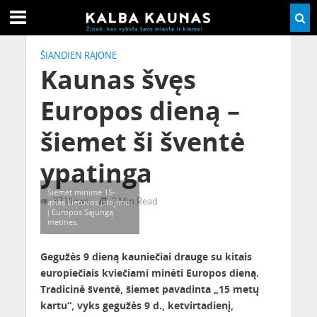
ŠIANDIEN RAJONE
Kaunas švęs
Europos dieną –
šiemet ši šventė
ypatinga
Šiemet minime 15-
37 Views
2 Min Read
ąsias Lietuvos įstojimo
į Europos Sąjungą
metines.
Gegužės 9 dieną kauniečiai drauge su kitais
europiečiais kviečiami minėti Europos dieną.
Tradicinė šventė, šiemet pavadinta „15 metų
kartu“, vyks gegužės 9 d., ketvirtadienį,