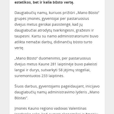
estetikos, bet ir kelia būsto vertę.
Daugiabučių namų, kuriuos prižiūri „Mano Būsto“
grupės įmonės, gyventojai per pastaruosius
dvejus metus gerokai pasistengė, kad jų
daugiabučiai atrodytų tvarkingesni, gražesni ir
taupesni. Kartu su namo administratoriumi buvo
atlikta nemažai darbų, didinančių būsto turto
vertę.
„Mano Būsto“ duomenimis, per pastaruosius
dvejus metus Kaune 281 laiptinėje buvo pakeisti
langai ir durys, sutvarkyti 58 įėjimų stogeliai,
suremontuotos 233 laiptinės.
Šiuos darbus, gyventojams pageidaujant, inicijavo
daugiabučių namų administravimo lyderis „Mano
Būstas“.
Įmonės Kauno regiono vadovas Valentinas