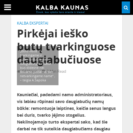
KALBA EKSPERTAI
Pirkėjai ieško
butų tvarkinguose
„Buto vertė
daugiabučiuose
tvarkingame ir
suremontuotame
daugiabutyje visada
bus didesnė nei
94 Views
3 Min Read
tokiame pačiame, bet
netvarkingame name“ ,
– teigia A.Šapoka
Kauniečiai, padedami namo administratoriaus,
vis labiau rūpinasi savo daugiabučių namų
būkle: remontuoja laiptines, keičia senus langus
bei duris, tvarko įėjimo stogelius.
Nekilnojamojo turto ekspertai sako, kad šie
darbai ne tik suteikia daugiabučiams daugiau