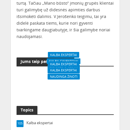
turtą. Tačiau „Mano būsto“ įmonių grupės klientai
turi galimybę už didesnės apimties darbus
išsimokėti dalimis. V.Jerošenko teigimu, tai yra
didelė paskata tiems, kurie nori gyventi
tvarkingame daugiabutyje, ir šia galimybe noriai
naudojamasi.
KALBA EKSPERTAI
Jums taip pat gali patikti
KALBA GYVENTOJAI
KALBA EKSPERTAI
NAUDINGA ŽINOTI
KALBA EKSPERTAI
NAUDINGA ŽINOTI
Buto užliejimo
NAUDINGA ŽINOTI
Užteks, kad tavo būsto
detektyvas: gyventojai
Būsto priežiūros
klausimus spręstų
dėkoja gelbėtojams
paslaugas teiks vienu
kaimynai!
pavadinimu
Topics
Kalba ekspertai
105