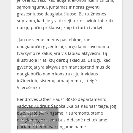
Jerošenko sako, kad augant ekonomikai ir žmonių
sąmoningumui, juntamas ir noras gyventi
gražesniuose daugiabučiuose. Be to, žmonės
supranta, kad jie yra tikrieji turto savininkai ir tik
nuo jų pačių priklauso, kaip tą turtą tvarkyti.
„Jau ne vienus metus pastebime, kad
daugiabučių gyventojai, spręsdami savo namo
tvarkymo reikalus, yra vis labiau aktyvesni. Tą
iliustruoja ir atliktų darbų skaičius. Džiugu, kad
gyventojai yra aktyvūs priimant sprendimus dėl
daugiabučio namo konstrukcijų ir vidaus
inžinerinių sistemų atnaujinimo“, - teigė
V.Jerošenko.
Bendrovės „Ober-Haus“ Būsto departamento
vadovas Audrius Šapoka „Kalba Kaunas“ teigė, jog
Bendrovės „Ober-
buto vertė tvarkingame ir suremontuotame
Haus“ Būsto
daugiabutyje visada bus didesnė nei tokiame
departamento vadovas
Audrius Šapoka
pačiame, bet netvarkingame name.