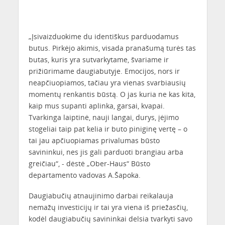
„Įsivaizduokime du identiškus parduodamus
butus. Pirkėjo akimis, visada pranašumą turės tas
butas, kuris yra sutvarkytame, švariame ir
prižiūrimame daugiabutyje. Emocijos, nors ir
neapčiuopiamos, tačiau yra vienas svarbiausių
momentų renkantis būstą. O jas kuria ne kas kita,
kaip mus supanti aplinka, garsai, kvapai.
Tvarkinga laiptinė, nauji langai, durys, įėjimo
stogeliai taip pat kelia ir buto piniginę vertę – o
tai jau apčiuopiamas privalumas būsto
savininkui, nes jis gali parduoti brangiau arba
greičiau“, - dėstė „Ober-Haus“ Būsto
departamento vadovas A.Šapoka.
Daugiabučių atnaujinimo darbai reikalauja
nemažų investicijų ir tai yra viena iš priežasčių,
kodėl daugiabučių savininkai delsia tvarkyti savo