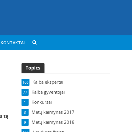
KONTAKTAI
Topics
Kalba ekspertai
106
Kalba gyventojai
77
Konkursai
1
Metų kaimynas 2017
3
s tą
Metų kaimynas 2018
9
ė