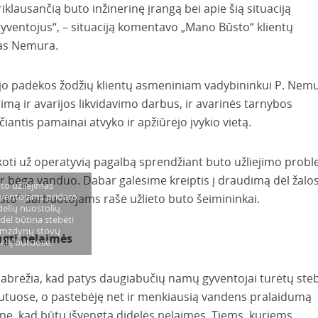
iklausančią buto inžinerinę įrangą bei apie šią situaciją
ventojus“, – situaciją komentavo „Mano Būsto“ klientų
las Nemura.
jo padėkos žodžių klientų asmeniniam vadybininkui P. Nemu
mą ir avarijos likvidavimo darbus, ir avarinės tarnybos
iantis pamainai atvyko ir apžiūrėjo įvykio vietą.
oti už operatyvią pagalbą sprendžiant buto užliejimo prob
ur bėga vanduo. Dabar galėsime kreiptis į draudimą dėl žalo
to užliejimas
ventojams pridaro
ūsto“ darbuotojams rašė užlieto buto šeimininkai.
delių nuostolių.
dėl būtina stebėti
mzdynų stovų
ngti nelaimės
klę butuose.
 pabrėžia, kad patys daugiabučių namų gyventojai turėtų steb
tuose, o pastebėję net ir menkiausią vandens pralaidumą
rinę, kad būtų išvengta didelės nelaimės. Tiems, kuriems