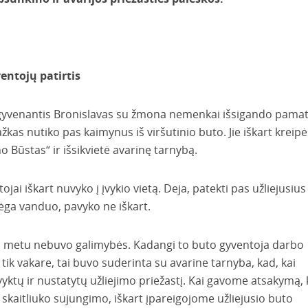
entojų patirtis
e gyvenantis Bronislavas su žmona nemenkai išsigando pama
kas nutiko pas kaimynus iš viršutinio buto. Jie iškart kreipės
 Būstas“ ir išsikvietė avarinę tarnybą.
i iškart nuvyko į įvykio vietą. Deja, patekti pas užliejusius
bėga vanduo, pavyko ne iškart.
nos metu nebuvo galimybės. Kadangi to buto gyventoja darbo
tik vakare, tai buvo suderinta su avarine tarnyba, kad, kai
ktų ir nustatytų užliejimo priežastį. Kai gavome atsakymą,
skaitliuko sujungimo, iškart įpareigojome užliejusio buto