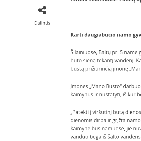
Dalintis
Karti daugiabučio namo gyv
Šilainiuose, Baltų pr. 5 nam
buto sieną tekantį vandenį. Kaž
būstą prižiūrinčią įmonę „Mano
Įmonės „Mano Būsto“ darbuotoja
kaimynus ir nustatyti, iš kur 
„Patekti į viršutinį butą die
dienomis dirba ir grįžta namo 
kaimynė bus namuose, jie nuvy
vanduo bėga iš šalto vandens 