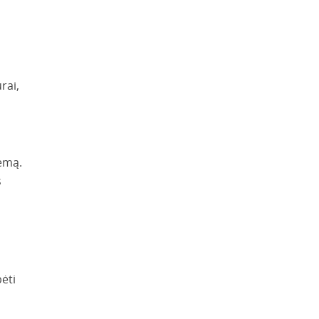
rai,
lemą.
s
ėti