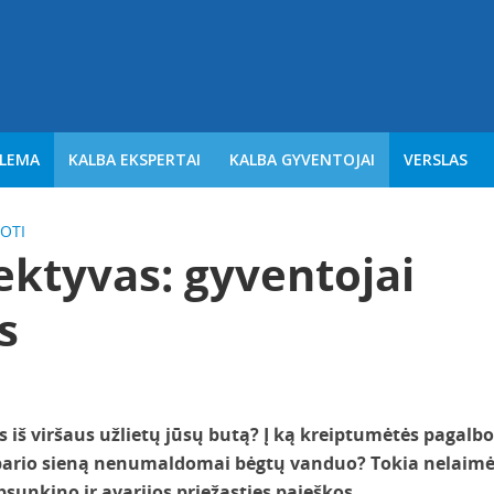
BLEMA
KALBA EKSPERTAI
KALBA GYVENTOJAI
VERSLAS
OTI
ektyvas: gyventojai
s
 iš viršaus užlietų jūsų butą? Į ką kreiptumėtės pagalbo
mbario sieną nenumaldomai bėgtų vanduo? Tokia nelaim
psunkino ir avarijos priežasties paieškos.