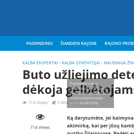
PAGRINDINIS
ŠIANDIEN RAJONE
RAJONO PRO
KALBA EKSPERTAI
•
KALBA GYVENTOJAI
•
NAUDINGA ŽIN
Buto užliejimo det
Pastebėję net ir
dėkoja gelbėtojam
menkiausią vandens
pralaidumą, nedelsiant
turėtumėte kviesti
714 Views
3 Min Read
avarinę tarnybą.
Ką darytumėte, jei kaimynas
akimirką, kai per jūsų ka
714 Views
nutiko Šilainiuose. Padėtį a