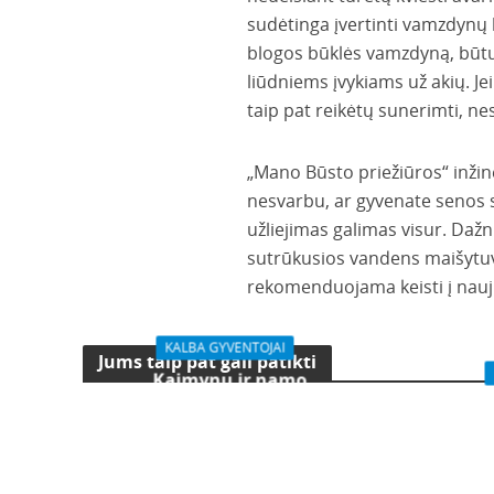
sudėtinga įvertinti vamzdynų 
blogos būklės vamzdyną, būtų
liūdniems įvykiams už akių. J
taip pat reikėtų sunerimti, nes 
„Mano Būsto priežiūros“ inžin
nesvarbu, ar gyvenate senos 
užliejimas galimas visur. Daž
sutrūkusios vandens maišytuv
rekomenduojama keisti į nauj
KALBA GYVENTOJAI
Jums taip pat gali patikti
Kaimynų ir namo
vadybininkės
„Fl
bendradarbiavimo rezultatas
kauni
– atnaujinta laiptinė