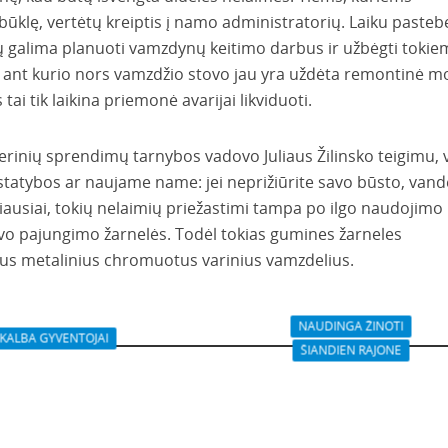
būklę, vertėtų kreiptis į namo administratorių. Laiku pasteb
 galima planuoti vamzdynų keitimo darbus ir užbėgti tokie
ei ant kurio nors vamzdžio stovo jau yra uždėta remontinė m
tai tik laikina priemonė avarijai likviduoti.
erinių sprendimų tarnybos vadovo Juliaus Žilinsko teigimu, v
statybos ar naujame name: jei neprižiūrite savo būsto, van
niausiai, tokių nelaimių priežastimi tampa po ilgo naudojimo
o pajungimo žarnelės. Todėl tokias gumines žarneles
us metalinius chromuotus varinius vamzdelius.
NAUDINGA ŽINOTI
KALBA GYVENTOJAI
ŠIANDIEN RAJONE
ash Voyage“ žinutė
Į kavinę su šunimis: ku
ečiams: metas veikti
galima, o kur ne?