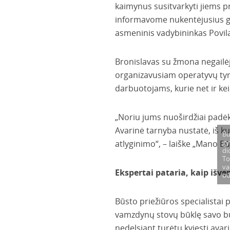
kaimynus susitvarkyti jiems pr
informavome nukentėjusius gy
asmeninis vadybininkas Povi
Bronislavas su žmona negailė
organizavusiam operatyvų tyri
darbuotojams, kurie net ir keič
„Noriu jums nuoširdžiai padėk
Avarinė tarnyba nustatė, iš k
Bu
gy
atlyginimo“, – laiške „Mano B
di
To
va
Ekspertai pataria, kaip išve
bū
Būsto priežiūros specialistai
vamzdynų stovų būklę savo bu
nedelsiant turėtų kviesti ava