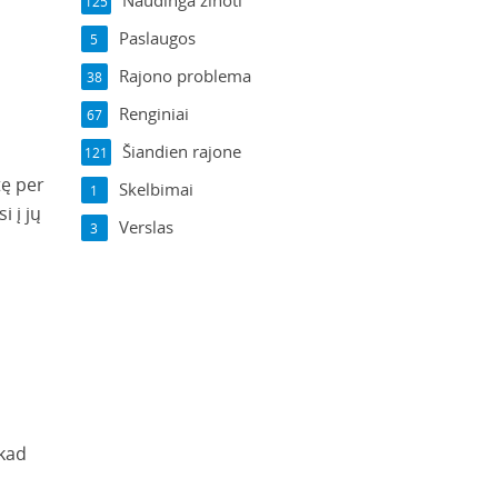
Naudinga žinoti
125
Paslaugos
5
Rajono problema
38
Renginiai
67
Šiandien rajone
121
tę per
Skelbimai
1
i į jų
Verslas
3
 kad