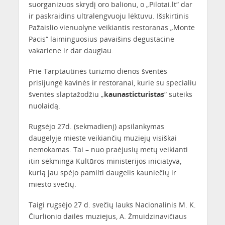
suorganizuos skrydį oro balionu, o „Pilotai.lt“ dar
ir paskraidins ultralengvuoju lėktuvu. Išskirtinis
Pažaislio vienuolyne veikiantis restoranas „Monte
Pacis“ laiminguosius pavaišins degustacine
vakariene ir dar daugiau.
Prie Tarptautinės turizmo dienos šventės
prisijungė kavinės ir restoranai, kurie su specialiu
šventės slaptažodžiu „
kaunasticturistas
“ suteiks
nuolaidą.
Rugsėjo 27d. (sekmadienį) apsilankymas
daugelyje mieste veikiančių muziejų visiškai
nemokamas. Tai – nuo praėjusių metų veikianti
itin sėkminga Kultūros ministerijos iniciatyva,
kurią jau spėjo pamilti daugelis kauniečių ir
miesto svečių.
Taigi rugsėjo 27 d. svečių lauks Nacionalinis M. K.
Čiurlionio dailės muziejus, A. Žmuidzinavičiaus