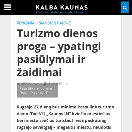
RENGINIAI
•
ŠIANDIEN RAJONE
Turizmo dienos
proga – ypatingi
pasiūlymai ir
žaidimai
699 Views
3 Min Read
Pažaislio vienuolynas.
Nuotr. “Kaunas IN”
Rugsėjo 27 dieną bus minima Pasaulinė turizmo
diena. Tad VšĮ „Kaunas IN“ kviečia miestiečius
bei miesto svečius turistauti visą paskutinįjį
rugsėjo savaitgalį – mėgautis miestu, naudotis