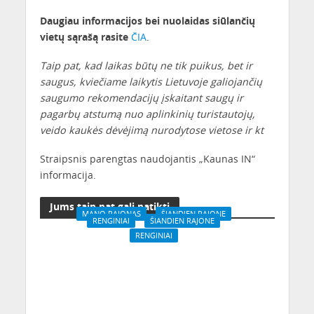
Daugiau informacijos bei nuolaidas siūlančių
vietų sąrašą rasite
ČIA
.
Taip pat, kad laikas būtų ne tik puikus, bet ir
saugus, kviečiame laikytis Lietuvoje galiojančių
saugumo rekomendacijų įskaitant saugų ir
pagarbų atstumą nuo aplinkinių turistautojų,
veido kaukės dėvėjimą nurodytose vietose ir kt
Straipsnis parengtas naudojantis „Kaunas IN“
informacija.
Jums taip pat gali patikti
MANO RAJONAS
ŠIANDIEN RAJONE
RENGINIAI
ŠIANDIEN RAJONE
Miesto panorama nuo
RENGINIAI
„Kaunieti, lipk į turisto
piliakalnių viršūnės
Dalyvaukite
batus ir būk turistu
nemokamų ekskursijų
savo mieste!“
festivalyje