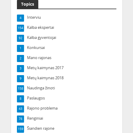
Topics
Interviu
4
Kalba ekspertai
154
Kalba gyventojai
92
Konkursai
1
Mano rajonas
2
Metų kaimynas 2017
3
Metų kaimynas 2018
9
Naudinga žinoti
158
Paslaugos
8
Rajono problema
43
Renginiai
78
Šiandien rajone
159