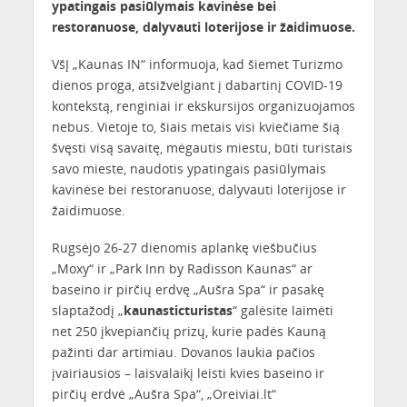
ypatingais pasiūlymais kavinėse bei
restoranuose, dalyvauti loterijose ir žaidimuose.
VšĮ „Kaunas IN“ informuoja, kad šiemet Turizmo
dienos proga, atsižvelgiant į dabartinį COVID-19
kontekstą, renginiai ir ekskursijos organizuojamos
nebus. Vietoje to, šiais metais visi kviečiame šią
švęsti visą savaitę, mėgautis miestu, būti turistais
savo mieste, naudotis ypatingais pasiūlymais
kavinėse bei restoranuose, dalyvauti loterijose ir
žaidimuose.
Rugsėjo 26-27 dienomis aplankę viešbučius
„Moxy“ ir „Park Inn by Radisson Kaunas“ ar
baseino ir pirčių erdvę „Aušra Spa“ ir pasakę
slaptažodį „
kaunasticturistas
“ galėsite laimėti
net 250 įkvepiančių prizų, kurie padės Kauną
pažinti dar artimiau. Dovanos laukia pačios
įvairiausios – laisvalaikį leisti kvies baseino ir
pirčių erdvė „Aušra Spa“, „Oreiviai.lt“