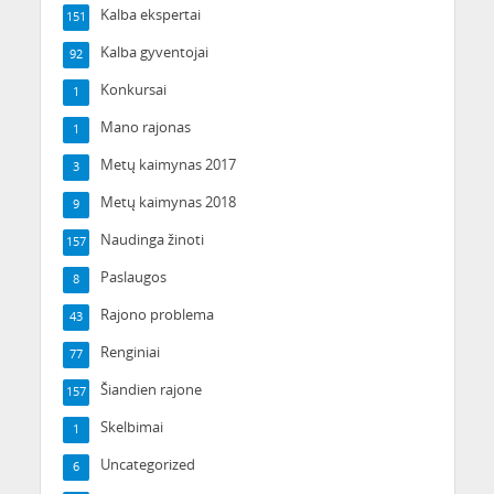
Kalba ekspertai
151
Kalba gyventojai
92
Konkursai
1
Mano rajonas
1
Metų kaimynas 2017
3
Metų kaimynas 2018
9
Naudinga žinoti
157
Paslaugos
8
Rajono problema
43
Renginiai
77
Šiandien rajone
157
Skelbimai
1
Uncategorized
6