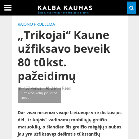
RAJONO PROBLEMA
„Trikojai“ Kaune
užfiksavo beveik
80 tūkst.
pažeidimų
457 Views
3 Min Read
Lietuvos kelių policijos
nuotr.
Dar visai neseniai visoje Lietuvoje virė diskusijos
dėl „trikojais“ vadinamų mobiliųjų greičio
matuoklių, o šiandien šis greičio mėgėjų siaubas
jau yra užfiksavęs dešimtis tūkstančių