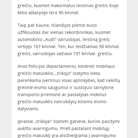
greičiu, kuomet maksimalus leistinas greitis šioje
kelio atkarpoje tėra 90 km/val.
Taip pat Kaune, Islandijos plente buvo
užfiksuotas dar vienas rekordininkas, kuomet
automobilio „Audi“ vairuotojas, leistiną greitį
viršijęs 107 km/val. Ten, kur leidžiamas 90 km/val.
greitis, vairuotojas važiavo 197 km/val. greičiu.
Anot Policijos departamento, konkreti mobilaus
greičio matuoklio, „trikojo“ statymo vieta
parenkama įvertinus visas aplinkybes, kad nekiltų
grėsmė eismo saugumui ir sustojusi tarnybinė
transporto priemonė ar pastatytas mobilus
greičio matuoklis netrukdytų kitiems eismo
dalyviams.
Įprastai „trikojai“ statomi gatvėse, kurios pasižymi
aukštu avaringumu. Prieš pastatant mobilųjį
greičio matuoklį yra atsižvelgiama į avaringumo