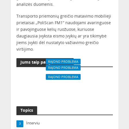
analizės duomenis.
Transporto priemonių greičio matavimo mobilieji
prietaisai „PoliScan FM1“ naudojami avaringuose
ir pavojinguose kelių ruožuose, kuriuose
daugiausia įvyksta eismo įvykių ar yra tikimybė
jiems įvykti dėl nustatyto važiavimo greičio
viršijimo.
Jums taip pat gali patikti
RAJONO PROBLEMA
RAJONO PROBLEMA
Dėl kaimynų
Lauko kavinės:
neatsakingumo - 30
RAJONO PROBLEMA
kurioms karantinas
butų be vandens
Karantinas sudrebino
smogė mažiausiai?
Kauno darbo rinką
Topics
Interviu
3