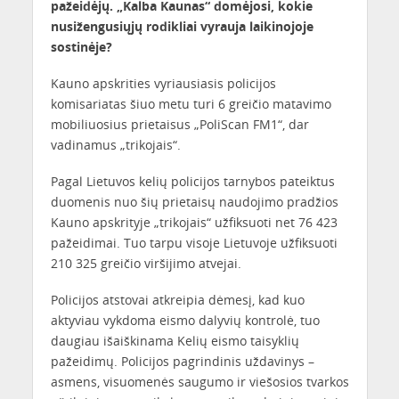
pažeidėjų. „Kalba Kaunas“ domėjosi, kokie
nusižengusiųjų rodikliai vyrauja laikinojoje
sostinėje?
Kauno apskrities vyriausiasis policijos
komisariatas šiuo metu turi 6 greičio matavimo
mobiliuosius prietaisus „PoliScan FM1“, dar
vadinamus „trikojais“.
Pagal Lietuvos kelių policijos tarnybos pateiktus
duomenis nuo šių prietaisų naudojimo pradžios
Kauno apskrityje „trikojais“ užfiksuoti net 76 423
pažeidimai. Tuo tarpu visoje Lietuvoje užfiksuoti
210 325 greičio viršijimo atvejai.
Policijos atstovai atkreipia dėmesį, kad kuo
aktyviau vykdoma eismo dalyvių kontrolė, tuo
daugiau išaiškinama Kelių eismo taisyklių
pažeidimų. Policijos pagrindinis uždavinys –
asmens, visuomenės saugumo ir viešosios tvarkos