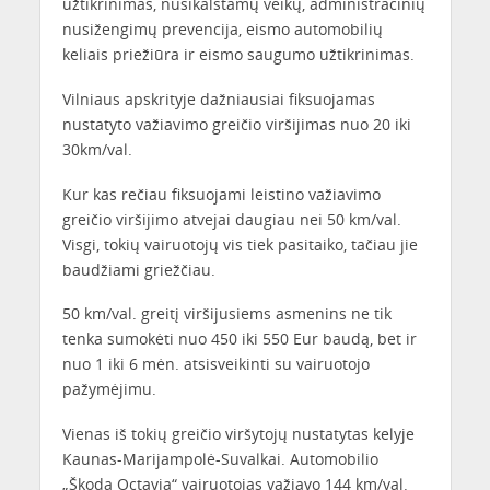
užtikrinimas, nusikalstamų veikų, administracinių
nusižengimų prevencija, eismo automobilių
keliais priežiūra ir eismo saugumo užtikrinimas.
Vilniaus apskrityje dažniausiai fiksuojamas
nustatyto važiavimo greičio viršijimas nuo 20 iki
30km/val.
Kur kas rečiau fiksuojami leistino važiavimo
greičio viršijimo atvejai daugiau nei 50 km/val.
Visgi, tokių vairuotojų vis tiek pasitaiko, tačiau jie
baudžiami griežčiau.
50 km/val. greitį viršijusiems asmenins ne tik
tenka sumokėti nuo 450 iki 550 Eur baudą, bet ir
nuo 1 iki 6 mėn. atsisveikinti su vairuotojo
pažymėjimu.
Vienas iš tokių greičio viršytojų nustatytas kelyje
Kaunas-Marijampolė-Suvalkai. Automobilio
„Škoda Octavia“ vairuotojas važiavo 144 km/val.