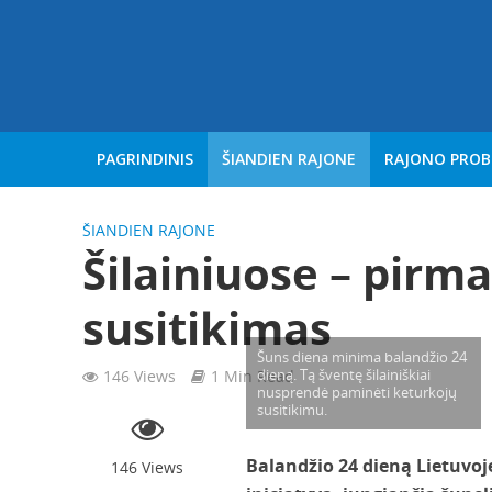
PAGRINDINIS
ŠIANDIEN RAJONE
RAJONO PRO
ŠIANDIEN RAJONE
Šilainiuose – pirm
susitikimas
Šuns diena minima balandžio 24
dieną. Tą šventę šilainiškiai
146 Views
1 Min Read
nusprendė paminėti keturkojų
susitikimu.
Balandžio 24 dieną Lietuvoj
146 Views