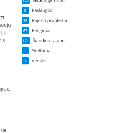
Naudinga žinoti
125
Paslaugos
5
zti
Rajono problema
38
muoju
Renginiai
67
tik
sis
Šiandien rajone
121
Skelbimai
1
Verslas
3
ugus,
rie