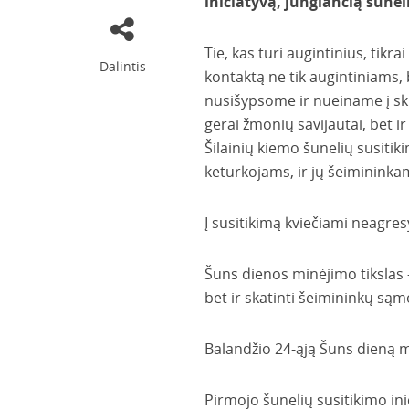
iniciatyvą, jungiančią šunel
Tie, kas turi augintinius, tikr
Dalintis
kontaktą ne tik augintiniams, 
nusišypsome ir nueiname į skir
gerai žmonių savijautai, bet 
Šilainių kiemo šunelių susiti
keturkojams, ir jų šeimininka
Į susitikimą kviečiami neagresy
Šuns dienos minėjimo tikslas 
bet ir skatinti šeimininkų są
Balandžio 24-ąją Šuns dieną m
Pirmojo šunelių susitikimo in