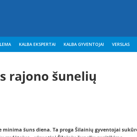
BLEMA
KALBA EKSPERTAI
KALBA GYVENTOJAI
VERSLAS
as rajono šunelių
e minima šuns diena. Ta proga Šilainių gyventojai sukūr