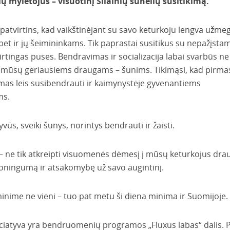
ių mylėtojus – visuotinį Šilainių šunelių susitikimą.
ai patvirtins, kad vaikštinėjant su savo keturkoju lengva užmeg
bet ir jų šeimininkams. Tik paprastai susitikus su nepažįsta
tingas puses. Bendravimas ir socializacija labai svarbūs ne 
ir mūsų geriausiems draugams – šunims. Tikimąsi, kad pirma
kimas leis susibendrauti ir kaimynystėje gyvenantiems
ms.
vūs, sveiki šunys, norintys bendrauti ir žaisti.
– ne tik atkreipti visuomenės dėmesį į mūsų keturkojus dra
moningumą ir atsakomybę už savo augintinį.
inime ne vieni – tuo pat metu ši diena minima ir Suomijoje.
iciatyva yra bendruomenių programos „Fluxus labas“ dalis. P