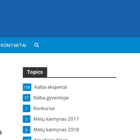
KONTAKTAI
Topics
Kalba ekspertai
106
Kalba gyventojai
77
Konkursai
1
Metų kaimynas 2017
3
Metų kaimynas 2018
9
ė