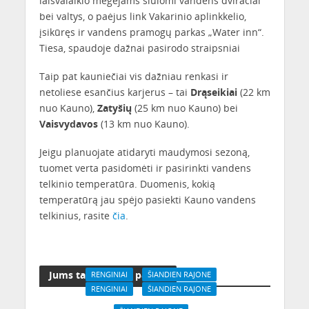
laisvalaikio mėgėjams siūlomi vandens dviračiai
bei valtys, o paėjus link Vakarinio aplinkkelio,
įsikūręs ir vandens pramogų parkas „Water inn“.
Tiesa, spaudoje dažnai pasirodo straipsniai
Taip pat kauniečiai vis dažniau renkasi ir
netoliese esančius karjerus – tai
Drąseikiai
(22 km
nuo Kauno),
Zatyšių
(25 km nuo Kauno) bei
Vaisvydavos
(13 km nuo Kauno).
Jeigu planuojate atidaryti maudymosi sezoną,
tuomet verta pasidomėti ir pasirinkti vandens
telkinio temperatūra. Duomenis, kokią
temperatūrą jau spėjo pasiekti Kauno vandens
telkinius, rasite
čia
.
Jums taip pat gali patikti
RENGINIAI
ŠIANDIEN RAJONE
RENGINIAI
ŠIANDIEN RAJONE
„Kaunieti, lipk į turisto
Kauniečius vėl suburs
batus ir būk turistu