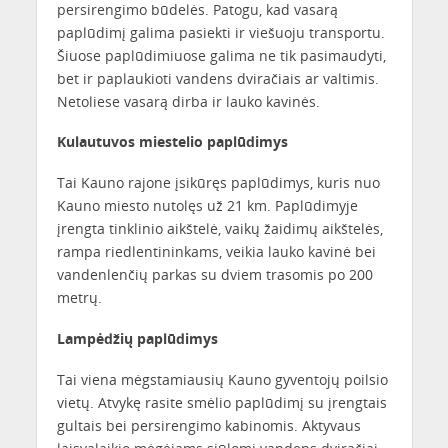
persirengimo būdelės. Patogu, kad vasarą
paplūdimį galima pasiekti ir viešuoju transportu.
Šiuose paplūdimiuose galima ne tik pasimaudyti,
bet ir paplaukioti vandens dviračiais ar valtimis.
Netoliese vasarą dirba ir lauko kavinės.
Kulautuvos miestelio paplūdimys
Tai Kauno rajone įsikūręs paplūdimys, kuris nuo
Kauno miesto nutolęs už 21 km. Paplūdimyje
įrengta tinklinio aikštelė, vaikų žaidimų aikštelės,
rampa riedlentininkams, veikia lauko kavinė bei
vandenlenčių parkas su dviem trasomis po 200
metrų.
Lampėdžių paplūdimys
Tai viena mėgstamiausių Kauno gyventojų poilsio
vietų. Atvykę rasite smėlio paplūdimį su įrengtais
gultais bei persirengimo kabinomis. Aktyvaus