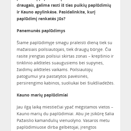
draugais, galima rasti iš ties puikių paplūdimių
ir Kauno apylinkėse. Pasidalinkite, kurį
paplūdimį renkatės Jūs?
Panemunės paplūdimys
Šiame paplūdimyje smagu praleisti dieną tiek su
mažaisiais poilsiautojais, tiek draugų būryje. Čia
rasite įrengtas poilsiui skirtas zonas – krepšinio ir
tinklinio aikšteles suaugusiems bei supynes,
žaidimų aikšteles vaikams. Poilsiautojų
patogumui yra pastatytos pavėsinės,
persirengimo kabinos, suoliukai bei šiukšliadėžės.
Kauno marių paplūdimiai
Jau ilgą laiką miestiečiai ypač mėgstamos vietos –
Kauno marių du paplūdimiai. Abu jie įsikūrę šalia
Pažaislio kamandulių vienuolyno. Vasaros metu
paplūdimiuose dirba gelbėtojai, įrengtos