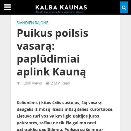
ŠIANDIEN RAJONE
Puikus poilsis
vasarą:
paplūdimiai
aplink Kauną
1,000 Views
2 Min Read
Kelionėms į kitas šalis sustojus, šią vasarą
daugelis iš mūsų ilsėsis mūsų šalies kurortuose.
Lietuva turi vos 99 km ilgio Baltijos jūros
pakrantės, tačiau ne tik čia galima rasti
patrauklių paplūdimių. Poilsiui su šeima ar