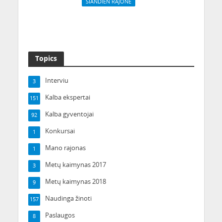
ŠIANDIEN RAJONE
„Kaunas Jazz 2020“
savo mieste!“
Pietūs Kaune skaniai ir
festivalis
pigiai
Topics
Interviu
3
Kalba ekspertai
151
Kalba gyventojai
92
Konkursai
1
Mano rajonas
1
Metų kaimynas 2017
3
Metų kaimynas 2018
9
Naudinga žinoti
157
Paslaugos
8