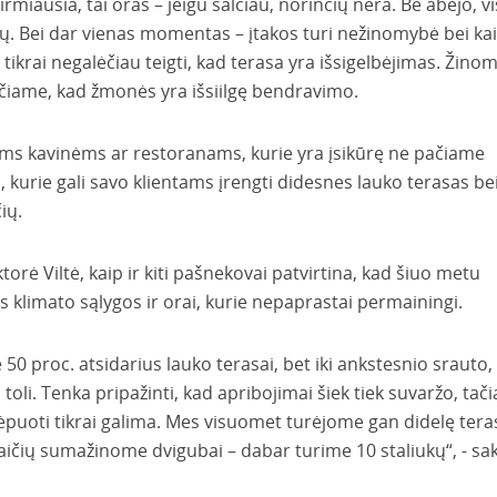
irmiausia, tai oras – jeigu šalčiau, norinčių nėra. Be abejo, vi
nių. Bei dar vienas momentas – įtakos turi nežinomybė bei ka
ikrai negalėčiau teigti, kad terasa yra išsigelbėjimas. Žinom
aučiame, kad žmonės yra išsiilgę bendravimo.
oms kavinėms ar restoranams, kurie yra įsikūrę ne pačiame
, kurie gali savo klientams įrengti didesnes lauko terasas be
ių.
orė Viltė, kaip ir kiti pašnekovai patvirtina, kad šiuo metu
os klimato sąlygos ir orai, kurie nepaprastai permainingi.
 50 proc. atsidarius lauko terasai, bet iki ankstesnio srauto,
toli. Tenka pripažinti, kad apribojimai šiek tiek suvaržo, tač
vėpuoti tikrai galima. Mes visuomet turėjome gan didelę tera
aičių sumažinome dvigubai – dabar turime 10 staliukų“, - sa