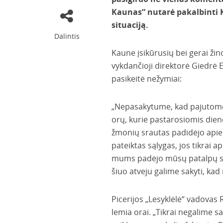
Kaunas“ nutarė pakalbinti K
situaciją.
Dalintis
Kaune įsikūrusių bei gerai ži
vykdančioji direktorė Giedrė E
pasikeitė nežymiai:
„Nepasakytume, kad pajutome p
orų, kurie pastarosiomis dieno
žmonių srautas padidėjo apie 
pateiktas sąlygas, jos tikrai a
mums padėjo mūsų patalpų savi
šiuo atveju galime sakyti, kad
Picerijos „Lesyklėlė“ vadovas R
lemia orai. „Tikrai negalime 