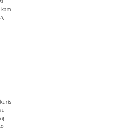
si
i kam
a,
i
 kuris
iau
są.
ko