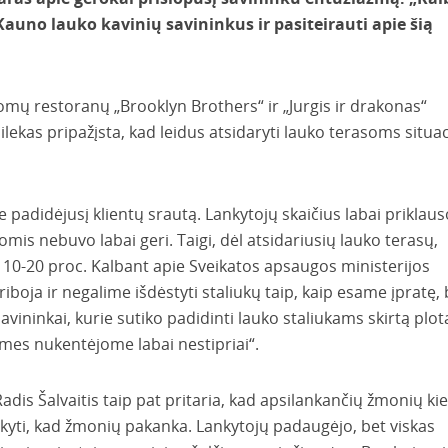
auno lauko kavinių savininkus ir pasiteirauti apie šią
nomų restoranų „Brooklyn Brothers“ ir „Jurgis ir drakonas“
ilekas pripažįsta, kad leidus atsidaryti lauko terasoms situac
adidėjusį klientų srautą. Lankytojų skaičius labai priklau
mis nebuvo labai geri. Taigi, dėl atsidariusių lauko terasų,
10-20 proc. Kalbant apie Sveikatos apsaugos ministerijos
priboja ir negalime išdėstyti staliukų taip, kaip esame įpratę, 
ninkai, kurie sutiko padidinti lauko staliukams skirtą plotą
 mes nukentėjome labai nestipriai“.
adis Šalvaitis taip pat pritaria, kad apsilankančių žmonių kie
sakyti, kad žmonių pakanka. Lankytojų padaugėjo, bet viskas