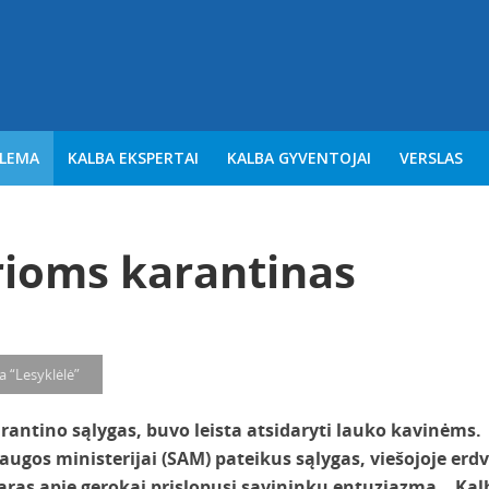
BLEMA
KALBA EKSPERTAI
KALBA GYVENTOJAI
VERSLAS
rioms karantinas
ja “Lesyklėlė”
arantino sąlygas, buvo leista atsidaryti lauko kavinėms.
augos ministerijai (SAM) pateikus sąlygas, viešojoje erdv
ras apie gerokai prislopusį savininku entuziazmą. „Kal