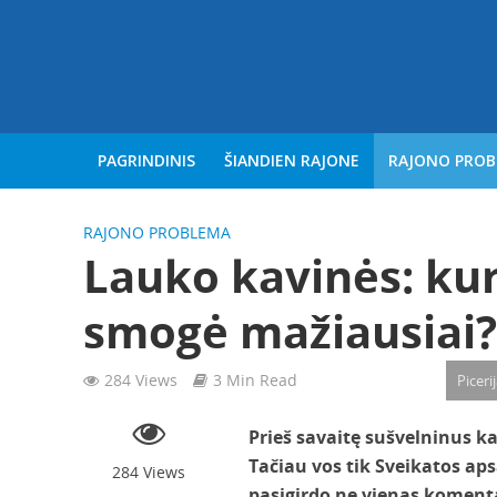
PAGRINDINIS
ŠIANDIEN RAJONE
RAJONO PRO
RAJONO PROBLEMA
Lauko kavinės: ku
smogė mažiausiai?
284 Views
3 Min Read
Piceri
Prieš savaitę sušvelninus k
Tačiau vos tik Sveikatos aps
284 Views
pasigirdo ne vienas komenta