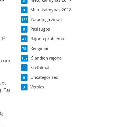
Metų kaimynas 2017
3
Metų kaimynas 2018
9
Naudinga žinoti
158
Paslaugos
8
ija
Rajono problema
43
Renginiai
78
Šiandien rajone
159
so nuo
Skelbimai
1
Uncategorized
6
bet
Verslas
3
. Tai
kį