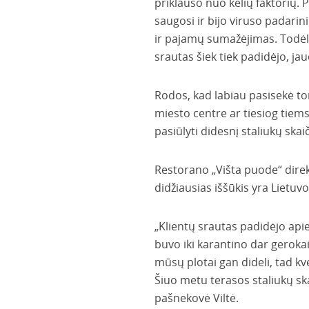
priklauso nuo kelių faktorių. P
saugosi ir bijo viruso padari
ir pajamų sumažėjimas. Todėl t
srautas šiek tiek padidėjo, j
Rodos, kad labiau pasisekė t
miesto centre ar tiesiog tiems
pasiūlyti didesnį staliukų skaič
Restorano „Višta puode“ direkt
didžiausias iššūkis yra Lietuv
„Klientų srautas padidėjo apie
buvo iki karantino dar gerokai 
mūsų plotai gan dideli, tad k
Šiuo metu terasos staliukų sk
pašnekovė Viltė.