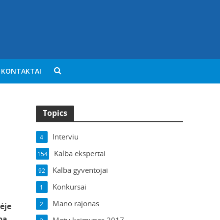
KONTAKTAI
Topics
Interviu
4
Kalba ekspertai
154
Kalba gyventojai
92
Konkursai
1
Mano rajonas
2
ėje
ba