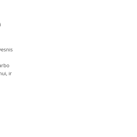
i
vesnis
darbo
ui, ir