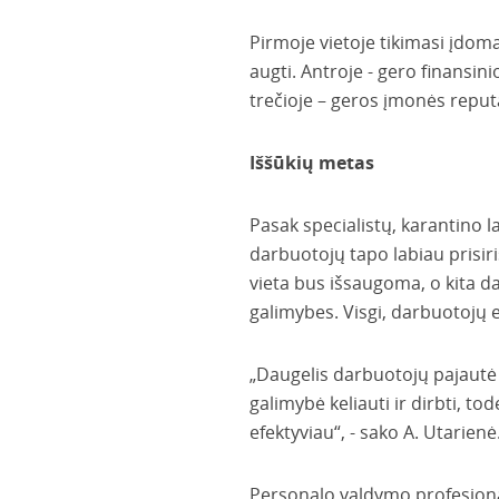
Pirmoje vietoje tikimasi įdo
augti. Antroje - gero finansini
trečioje – geros įmonės reput
Iššūkių metas
Pasak specialistų, karantino l
darbuotojų tapo labiau prisir
vieta bus išsaugoma, o kita dal
galimybes. Visgi, darbuotojų 
„Daugelis darbuotojų pajautė
galimybė keliauti ir dirbti, tod
efektyviau“, - sako A. Utarienė
Personalo valdymo profesional