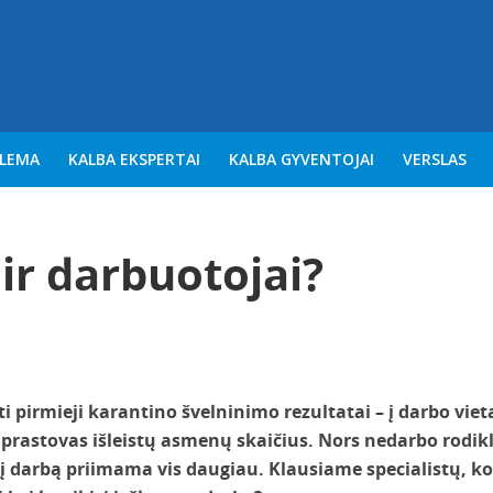
BLEMA
KALBA EKSPERTAI
KALBA GYVENTOJAI
VERSLAS
ir darbuotojai?
i pirmieji karantino švelninimo rezultatai – į darbo viet
 prastovas išleistų asmenų skaičius. Nors nedarbo rodikl
 į darbą priimama vis daugiau. Klausiame specialistų, k