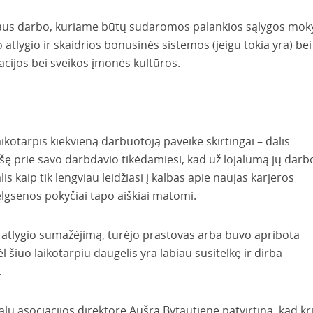
maus darbo, kuriame būtų sudaromos palankios sąlygos mokyt
o atlygio ir skaidrios bonusinės sistemos (jeigu tokia yra) bei
acijos bei sveikos įmonės kultūros.
aikotarpis kiekvieną darbuotoją paveikė skirtingai – dalis
išę prie savo darbdavio tikėdamiesi, kad už lojalumą jų darb
is kaip tik lengviau leidžiasi į kalbas apie naujas karjeros
elgsenos pokyčiai tapo aiškiai matomi.
 atlygio sumažėjimą, turėjo prastovas arba buvo apribota
ėl šiuo laikotarpiu daugelis yra labiau susitelkę ir dirba
.
ų asociacijos direktorė Aušra Bytautienė patvirtina, kad kr