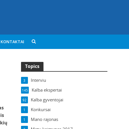
KONTAKTAI
Topics
Interviu
3
Kalba ekspertai
145
Kalba gyventojai
92
as
Konkursai
1
is
Mano rajonas
1
okių