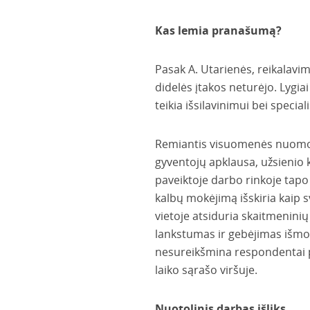
Kas lemia pranašumą?
Pasak A. Utarienės, reikalavi
didelės įtakos neturėjo. Lygiai
teikia išsilavinimui bei speciali
Remiantis visuomenės nuomonės
gyventojų apklausa, užsienio 
paveiktoje darbo rinkoje tapo
kalbų mokėjimą išskiria kaip 
vietoje atsiduria skaitmeninių 
lankstumas ir gebėjimas išmok
nesureikšmina respondentai p
laiko sąrašo viršuje.
Nuotolinis darbas išliks