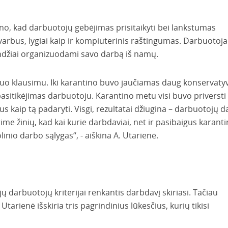
tino, kad darbuotojų gebėjimas prisitaikyti bei lankstumas
svarbus, lygiai kaip ir kompiuterinis raštingumas. Darbuotoja
džiai organizuodami savo darbą iš namų.
iuo klausimu. Iki karantino buvo jaučiamas daug konservaty
pasitikėjimas darbuotoju. Karantino metu visi buvo priversti
us kaip tą padaryti. Visgi, rezultatai džiugina – darbuotojų 
me žinių, kad kai kurie darbdaviai, net ir pasibaigus karantin
linio darbo sąlygas“, - aiškina A. Utarienė.
jų darbuotojų kriterijai renkantis darbdavį skiriasi. Tačiau
arienė išskiria tris pagrindinius lūkesčius, kurių tikisi