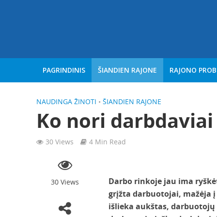
PAGRINDINIS
ŠIANDIEN RAJONE
RAJONO PRO
NAUDINGA ŽINOTI
•
ŠIANDIEN RAJONE
Ko nori darbdaviai 
30 Views
4 Min Read
Darbo rinkoje jau ima ryškėt
30 Views
grįžta darbuotojai, mažėja į
išlieka aukštas, darbuotojų