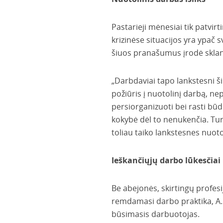
Pastarieji mėnesiai tik patvir
krizinėse situacijos yra ypač 
šiuos pranašumus įrodė sklan
„Darbdaviai tapo lankstesni š
požiūris į nuotolinį darbą, ne
persiorganizuoti bei rasti būd
kokybė dėl to nenukenčia. Turi
toliau taiko lankstesnes nuoto
Ieškančiųjų darbo lūkesčiai
Be abejonės, skirtingų profesi
remdamasi darbo praktika, A. Ut
būsimasis darbuotojas.