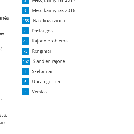
Metų kaimynas 2017
3
Metų kaimynas 2018
9
enės,
Naudinga žinoti
155
Paslaugos
8
vė
Rajono problema
į
43
ač
Renginiai
73
Šiandien rajone
152
Skelbimai
1
Uncategorized
6
Verslas
3
.
sta,
usimu,