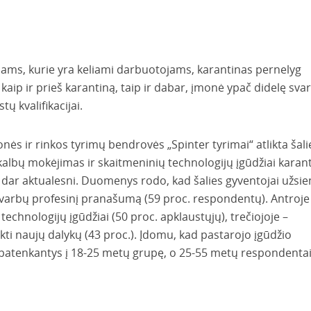
mams, kurie yra keliami darbuotojams, karantinas pernelyg
 kaip ir prieš karantiną, taip ir dabar, įmonė ypač didelę sva
stų kvalifikacijai.
 ir rinkos tyrimų bendrovės „Spinter tyrimai“ atlikta šali
kalbų mokėjimas ir skaitmeninių technologijų įgūdžiai karan
 dar aktualesni. Duomenys rodo, kad šalies gyventojai užsie
svarbų profesinį pranašumą (59 proc. respondentų). Antroje
technologijų įgūdžiai (50 proc. apklaustųjų), trečiojoje –
ti naujų dalykų (43 proc.). Įdomu, kad pastarojo įgūdžio
atenkantys į 18-25 metų grupę, o 25-55 metų respondentai 