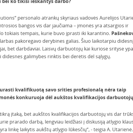
bei ko tikisi ieškantys darbo?
tions“ personalo atrankų skyriaus vadovės Aurelijos Utari
ntrosios bangos vis dar jaučiama – įmonės yra atsargios ir
 tokiais tempais, kurie buvo įprasti iki karantino.
Pašneko
arbas pakoregavo derybines galias. Šiuo laikotarpiu didesn
i, bet darbdaviai. Laisvų darbuotojų kai kuriose srityse yp
 didesnes galimybes rinktis bei derėtis dėl sąlygų.
urasti kvalifikuotą savo srities profesionalą nėra taip
įmonės konkuruoja dėl aukštos kvalifikacijos darbuotojų
krą įtaką, bet aukštos kvalifikacijos darbuotojų vis dar trūk
kurie prarado darbą, lengviau leidžiasi į diskusiją atlygio kla
yra linkę laikytis aukštų atlygio lūkesčių“, - teigia A. Utarienė.