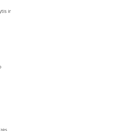
is ir
o
izės