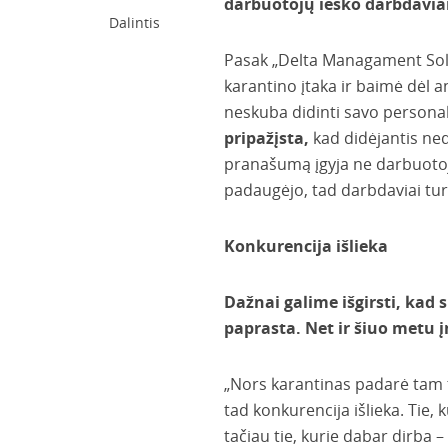
darbuotojų ieško darbdaviai 
Dalintis
Pasak „Delta Managament Solu
karantino įtaka ir baimė dėl a
neskuba didinti savo personalo
pripažįsta,
kad didėjantis ned
pranašumą įgyja ne darbuotoja
padaugėjo, tad darbdaviai turi
Konkurencija išlieka
Dažnai galime išgirsti, kad s
paprasta. Net ir šiuo metu 
„Nors karantinas padarė tam ti
tad konkurencija išlieka. Tie, 
tačiau tie, kurie dabar dirba – 