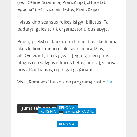
(rež. Céline Sciamma, Prancūzija), „Nuostabi
epocha“ (rež. Nicolas Bedos, Prancūzija).
Į visus kino seansus reikės įsigyti bilietus. Tai
padaryti galėsite tik organizatorių puslapyje.
Bilietų prekyba į lauko kino filmus bus skelbiama
likus kelioms dienoms iki seanso pradžios,
atsižvelgiant į oro sąlygas. Jeigu tą dieną bus
blogos oro sąlygos (stiprus lietus, audra), seansas
bus atšaukiamas, o pinigai grąžinami.
Visą „Romuvos“ lauko kino programą rasite
čia
.
Jums taip pat gali patikti
RENGINIAI
RENGINIAI
ŠIANDIEN RAJONE
Bendruomenės
Prasideda Gatvės
platforma „Dainavos
RENGINIAI
muzikos diena Kaune
kiemas“ kviečia
Kauniečiai kviečiami
dalyvauti pirmajame