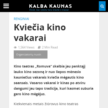
RENGINIAI
Kviečia kino
vakarai
1,564 Views
2 Min Read
Organizatorių nuotr.
Kino teatras „Romuva“ skelbia jau penktąjį
lauko kino sezoną ir nuo liepos mėnesio
kauniečius vakarais kviečia mėgautis kino
seansais. Vasaros vakarai ir kinas po atviru
dangumi jau tapo tradicija, kuri kasmet suburia
gero kino mėgėjus.
Kiekvienais metais žiūrovus kino teatras