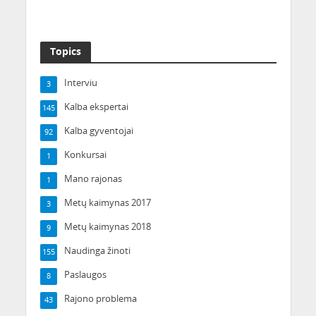
švęsti Liepos 6-ąją
„Kiemo pasimatyme“
Topics
Interviu
3
Kalba ekspertai
145
Kalba gyventojai
92
Konkursai
1
Mano rajonas
1
Metų kaimynas 2017
3
Metų kaimynas 2018
9
Naudinga žinoti
155
Paslaugos
8
Rajono problema
43