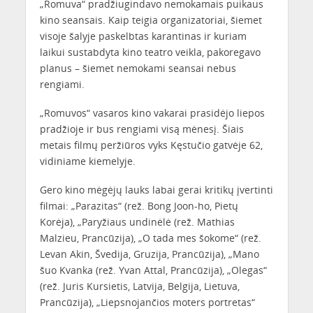
„Romuva“ pradžiugindavo nemokamais puikaus
kino seansais. Kaip teigia organizatoriai, šiemet
visoje šalyje paskelbtas karantinas ir kuriam
laikui sustabdyta kino teatro veikla, pakoregavo
planus – šiemet nemokami seansai nebus
rengiami.
„Romuvos“ vasaros kino vakarai prasidėjo liepos
pradžioje ir bus rengiami visą mėnesį. Šiais
metais filmų peržiūros vyks Kęstučio gatvėje 62,
vidiniame kiemelyje.
Gero kino mėgėjų lauks labai gerai kritikų įvertinti
filmai: „Parazitas“ (rež. Bong Joon-ho, Pietų
Korėja), „Paryžiaus undinėlė (rež. Mathias
Malzieu, Prancūzija), „O tada mes šokome“ (rež.
Levan Akin, Švedija, Gruzija, Prancūzija), „Mano
šuo Kvanka (rež. Yvan Attal, Prancūzija), „Olegas“
(rež. Juris Kursietis, Latvija, Belgija, Lietuva,
Prancūzija), „Liepsnojančios moters portretas“