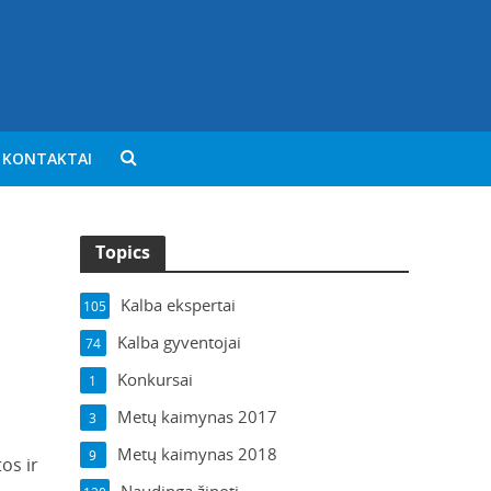
KONTAKTAI
Topics
Kalba ekspertai
105
Kalba gyventojai
74
Konkursai
1
Metų kaimynas 2017
3
Metų kaimynas 2018
9
os ir