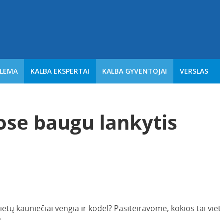
BLEMA
KALBA EKSPERTAI
KALBA GYVENTOJAI
VERSLAS
ose baugu lankytis
etų kauniečiai vengia ir kodėl? Pasiteiravome, kokios tai viet