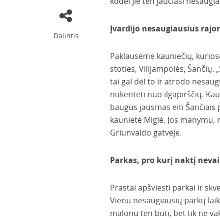
kodėl jie ten jaučiasi nesaugiai
Įvardijo nesaugiausius rajo
Dalintis
Paklausėme kauniečių, kuriose
stoties, Vilijampolės, Šančių.
tai gal dėl to ir atrodo nesaug
nukentėti nuo ilgapirščių. Kaun
baugus jausmas eiti Šančiais p
kaunietė Miglė. Jos manymu, na
Griunvaldo gatvėje.
Parkas, pro kurį naktį neva
Prastai apšviesti parkai ir sk
Vienu nesaugiausių parkų laik
malonu ten būti, bet tik ne v