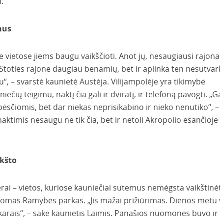
.
nus
 vietose jiems baugu vaikščioti. Anot jų, nesaugiausi rajona
 „Stoties rajone daugiau benamių, bet ir aplinka ten nesutvar
u“, – svarstė kaunietė Austėja. Vilijampolėje yra tikimybė
iečių teigimu, naktį čia gali ir dviratį, ir telefoną pavogti. „
ėsčiomis, bet dar niekas neprisikabino ir nieko nenutiko“, –
ktimis nesaugu ne tik čia, bet ir netoli Akropolio esančioje
ikšto
verai – vietos, kuriose kauniečiai sutemus nemėgsta vaikštinėt
omas Ramybės parkas. „Jis mažai prižiūrimas. Dienos metu 
akarais“, – sakė kaunietis Laimis. Panašios nuomonės buvo ir