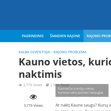
PAGRINDINIS
ŠIANDIEN RAJONE
RAJONO PRO
KALBA GYVENTOJAI
•
RAJONO PROBLEMA
Kauno vietos, kuri
naktimis
3,779 Views
2 Min Read
Kauniečiai įvardijo vietas,
kuriose naktį jaučiasi nesaugiai.
Ar naktį Kaune saugu? Kurių vi
3,779 Views