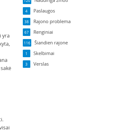
Naudinga žinoti
120
Paslaugos
4
Rajono problema
38
Renginiai
67
i yra
Šiandien rajone
kyta,
116
Skelbimai
1
Gana
Verslas
3
 sakė
i.
visai