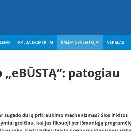
BLEMA
KALBA EKSPERTAI
KALBA GYVENTOJAI
VERSLAS
o „eBŪSTĄ“: patogiau
ar sugedo durų pritraukimo mechanizmas? Šios ir kitos
miai greičiau, kai jas fiksuoji per išmaniąją programėl
otojai sako, kad tvarkyti būsto priežiūros klausimus dab