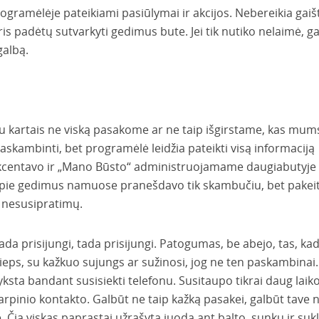
ogramėlėje pateikiami pasiūlymai ir akcijos. Nebereikia gaišt
ris padėtų sutvarkyti gedimus bute. Jei tik nutiko nelaimė, g
galbą.
nu kartais ne viską pasakome ar ne taip išgirstame, kas mum
skambinti, bet programėlė leidžia pateikti visą informaciją
 Tą akcentavo ir „Mano Būsto“ administruojamame daugiabutyje
 apie gedimus namuose pranešdavo tik skambučiu, bet pakeit
ė nesusipratimų.
 kada prisijungi, tada prisijungi. Patogumas, be abejo, tas, ka
ilieps, su kažkuo sujungs ar sužinosi, jog ne ten paskambinai.
įvyksta bandant susisiekti telefonu. Susitaupo tikrai daug laiko
tarpinio kontakto. Galbūt ne taip kažką pasakei, galbūt tave 
 Čia viskas paprastai užrašyta juoda ant balto, sunku ir sukly