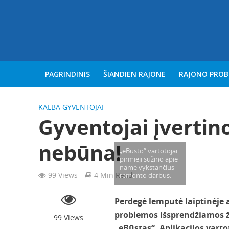
PAGRINDINIS
ŠIANDIEN RAJONE
RAJONO PRO
KALBA GYVENTOJAI
Gyventojai įvertin
nebūna!
„eBūsto“ vartotojai
pirmieji sužino apie
name vykstančius
99 Views
4 Min Read
remonto darbus.
Perdegė lemputė laiptinėje 
problemos išsprendžiamos žy
99 Views
„eBūstas“. Aplikacijos vart