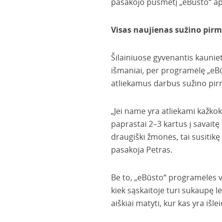
pasakojo pusmetį „eBūsto“ apl
Visas naujienas sužino pirm
Šilainiuose gyvenantis kaunie
išmaniai, per programėlę „eBū
atliekamus darbus sužino pir
„Jei name yra atliekami kažkoki
paprastai 2–3 kartus į savaitę
draugiški žmonės, tai susitik
pasakoja Petras.
Be to, „eBūsto“ programėlės v
kiek sąskaitoje turi sukaupę l
aiškiai matyti, kur kas yra išl