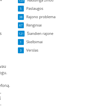
Naudinga žinoti
125
Paslaugos
5
Rajono problema
38
Renginiai
67
s
Šiandien rajone
121
Skelbimai
1
Verslas
3
avau
ogu.
efoną.
,
š
–