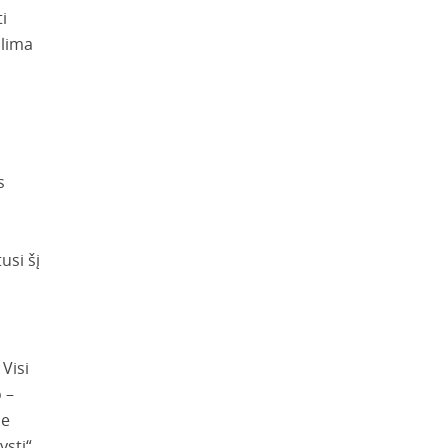
i
alima
s
usi šį
d
 Visi
 –
ne
sti“,