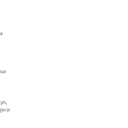
ia
bai
yti,
gerai