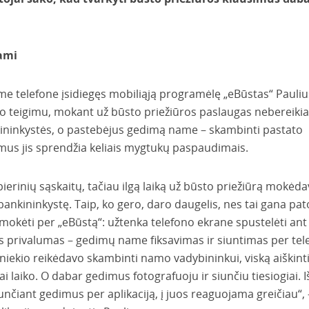
ami
e telefone įsidiegęs mobiliąją programėlę „eBūstas“ Pauliu
o teigimu, mokant už būsto priežiūros paslaugas nebereikia
kininkystės, o pastebėjus gedimą name – skambinti pastato
imus jis sprendžia keliais mygtukų paspaudimais.
ierinių sąskaitų, tačiau ilgą laiką už būsto priežiūrą mokėd
ankininkystę. Taip, ko gero, daro daugelis, nes tai gana pat
mokėti per „eBūstą“: užtenka telefono ekrane spustelėti ant
nas privalumas – gedimų name fiksavimas ir siuntimas per tel
iekio reikėdavo skambinti namo vadybininkui, viską aiškinti
i laiko. O dabar gedimus fotografuoju ir siunčiu tiesiogiai. I
iunčiant gedimus per aplikaciją, į juos reaguojama greičiau“, 