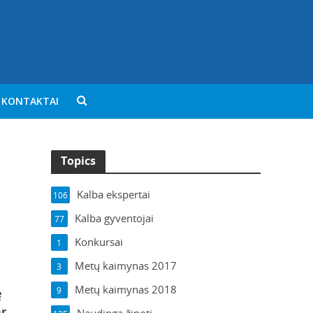
KONTAKTAI
Topics
Kalba ekspertai
106
Kalba gyventojai
77
Konkursai
1
Metų kaimynas 2017
3
Metų kaimynas 2018
9
ę
ar