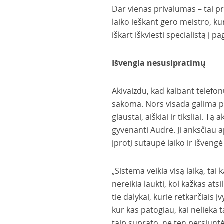
Dar vienas privalumas – tai pr
laiko ieškant gero meistro, ku
iškart iškviesti specialistą į pa
Išvengia nesusipratimų
Akivaizdu, kad kalbant telefo
sakoma. Nors visada galima pa
glaustai, aiškiai ir tiksliai.
gyvenanti Audrė. Ji anksčiau
įprotį sutaupė laiko ir išveng
„Sistema veikia visą laiką, tai
nereikia laukti, kol kažkas ats
tie dalykai, kurie retkarčiais 
kur kas patogiau, kai nelieka 
taip suprato, ne ten persiuntė.