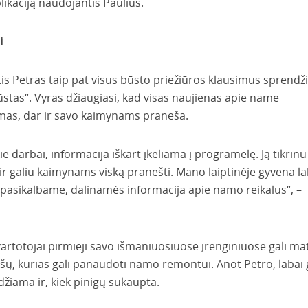
ikaciją naudojantis Paulius.
i
tis Petras taip pat visus būsto priežiūros klausimus sprendž
stas“. Vyras džiaugiasi, kad visas naujienas apie name
mas, dar ir savo kaimynams praneša.
e darbai, informacija iškart įkeliama į programėlę. Ją tikrinu
 ir galiu kaimynams viską pranešti. Mano laiptinėje gyvena la
ę pasikalbame, dalinamės informacija apie namo reikalus“, –
artotojai pirmieji savo išmaniuosiuose įrenginiuose gali mat
ėšų, kurias gali panaudoti namo remontui. Anot Petro, labai 
eidžiama ir, kiek pinigų sukaupta.