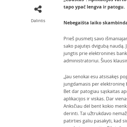
tapo ypač lengva ir patogu.
Dalintis
Nebegaišta laiko skambind
Prieš pusmetį savo išmaniajam
sako pajutęs dvigubą naudą. J
jungtis prie elektroninės ban
administratoriui. Šiuos klaus
„Jau senokai esu atsisakęs pop
jungdamasis per elektroninę b
Bet dar patogiau sąskaitas ap
aplikacijos ir viskas. Dar vie
Anksčiau dėl bent kokio menkn
derinti. Tai užtrukdavo nemaža
patirties galiu pasakyti, kad s