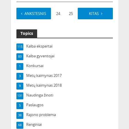
ANKSTESNIS
1
…
24
25
26
KITAS
27
Topics
Kalba ekspertai
115
Kalba gyventojai
83
Konkursai
1
Metų kaimynas 2017
3
Metų kaimynas 2018
9
Naudinga žinoti
131
Paslaugos
5
Rajono problema
38
Renginiai
68