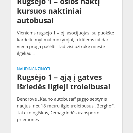
Rugsėjo 1 – osios naktį
kursuos naktiniai
autobusai
Vieniems rugsėjo 1 – oji asocijuojasi su puokšte
kardelių mylimai mokytojai, o kitiems tai dar
viena proga pašėlti. Tad visi užtrukę mieste
ilgėliau...
NAUDINGA ŽINOTI
Rugsėjo 1 – ąją į gatves
išriedės ilgieji troleibusai
Bendrovė „Kauno autobusai“ įsigijo septynis
naujus, net 18 metrų ilgio troleibusus „Berghof“.
Tai ekologiškos, žemagrindės transporto
priemonės...