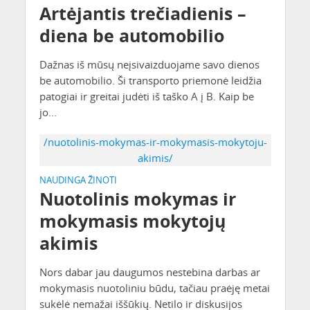
Artėjantis trečiadienis –
diena be automobilio
Dažnas iš mūsų neįsivaizduojame savo dienos
be automobilio. Ši transporto priemonė leidžia
patogiai ir greitai judėti iš taško A į B. Kaip be
jo...
/nuotolinis-mokymas-ir-mokymasis-mokytoju-
akimis/
NAUDINGA ŽINOTI
Nuotolinis mokymas ir
mokymasis mokytojų
akimis
Nors dabar jau daugumos nestebina darbas ar
mokymasis nuotoliniu būdu, tačiau praėję metai
sukėlė nemažai iššūkių. Netilo ir diskusijos