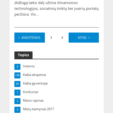
didžiąją laiko dalį užima išmaniosios
technologijos, socialinių tinklų bei įvairių portalų
peržiūra. Vis...
ANKSTESNIS
1
2
3
4
…
KITAS
43
Topics
Interviu
9
Kalba ekspertai
196
Kalba gyventojai
93
Konkursai
1
Mano rajonas
2
Metų kaimynas 2017
3