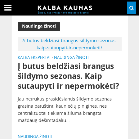
Naudinga žinoti
/i-butus-beldziasi-brangus-sildymo-sezonas-
kaip-sutaupyti-ir-nepermoketi/
KALBA EKSPERTAI
NAUDINGA ŽINOTI
•
Į butus beldžiasi brangus
šildymo sezonas. Kaip
sutaupyti ir nepermokėti?
Jau netrukus prasidėsiantis šildymo sezonas
grasina patuštinti kauniečių pinigines, nes
centralizuotai tiekiama šiluma brangsta
maždaug dešimtadaliu...
NAUDINGA ŽINOTI