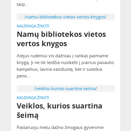
tarp...
/namu-bibliotekos-vietos-vertos-knygos/
NAUDINGA ŽINOTI
Namų bibliotekos vietos
vertos knygos
Atėjus rudeniui vis dažniau į rankas paimame
knygą. Ji ne tik leidžia nusikelti į įvairius pasaulio
kampelius, lavina vaizduotę, bet ir suteikia
peno...
/veiklos-kurios-suartina-seima/
NAUDINGA ŽINOTI
Veiklos, kurios suartina
šeimą
Pastaruoju metu dažno žmogaus gyvenime