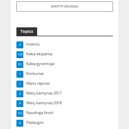
SKAITYTI DAUGIAU
Topics
Interviu
3
Kalba ekspertai
145
Kalba gyventojai
92
Konkursai
1
Mano rajonas
1
Metų kaimynas 2017
3
Metų kaimynas 2018
9
Naudinga žinoti
155
Paslaugos
8