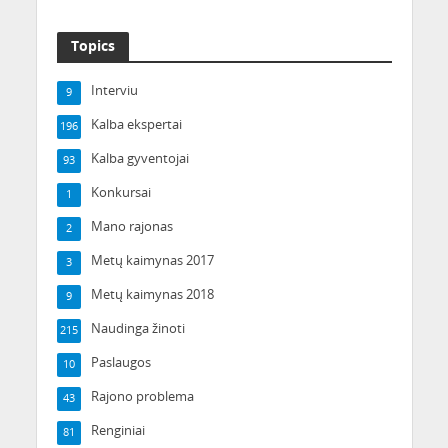
Topics
Interviu
9
Kalba ekspertai
196
Kalba gyventojai
93
Konkursai
1
Mano rajonas
2
Metų kaimynas 2017
3
Metų kaimynas 2018
9
Naudinga žinoti
215
Paslaugos
10
Rajono problema
43
Renginiai
81