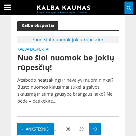
Kalba ekspertai
/nuo-siol-nuomok-jokiu-rupesciu/
KALBA EKSPERTAI
Nuo šiol nuomok be jokių
rūpesčių!
Atsibodo neatsakingi ir nevalyvi nuomininkai?
Būsto nuomos klausimai sukelia galvos
skausmą ir atima gausybę brangaus laiko? Ne
bėda – patikėkite...
ANKSTESNIS
1
…
38
39
40