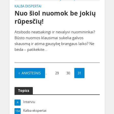
KALBA EKSPERTAI
Nuo šiol nuomok be jokių
rūpesčių!
Atsibodo neatsakingi ir nevalyvi nuomininkai?
Būsto nuomos klausimai sukelia galvos
skausmą ir atima gausybę brangaus laiko? Ne
bėda – patikėkite...
ANKSTESNIS
1
…
29
30
31
Topics
Interviu
4
Kalba ekspertai
154