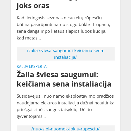
joks oras
Kad lietingasis sezonas nesukeltų rūpesčių,
būtina pasirūpinti namo stogo būkle. Trupanti,
sena danga ir po lietaus šlapios lubos liudija,
kad metas...
/zalia-sviesa-saugumui-keiciama-sena-
instaliacija/
KALBA EKSPERTAI
Žalia šviesa saugumui:
keičiama sena instaliacija
Susidėvėjusi, nuo namo eksploatavimo pradžios
naudojama elektros instaliacija dažnai neatitinka
priešgaisrinės saugos taisyklių. Dėl to
gyventojams...
/nuo-siol-nuomok-jokiu-rupesciu/