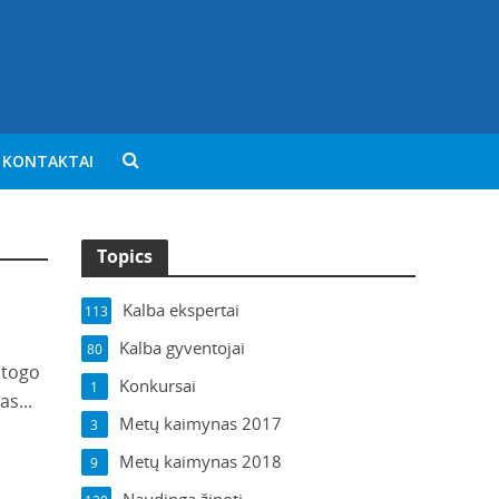
KONTAKTAI
Topics
Kalba ekspertai
113
Kalba gyventojai
80
stogo
Konkursai
1
as...
Metų kaimynas 2017
3
Metų kaimynas 2018
9