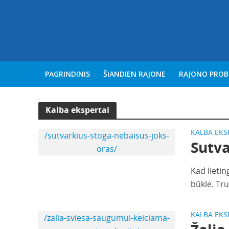
PAGRINDINIS
ŠIANDIEN RAJONE
RAJONO PRO
Kalba ekspertai
KALBA EKS
/sutvarkius-stoga-nebaisus-joks-
Sutva
oras/
Kad lieti
būkle. Tru
KALBA EKS
/zalia-sviesa-saugumui-keiciama-