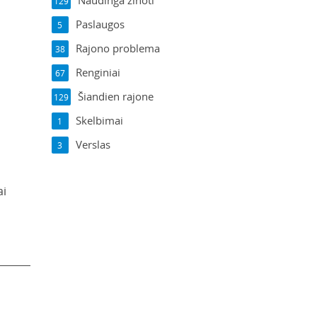
Naudinga žinoti
129
Paslaugos
5
Rajono problema
38
Renginiai
67
Šiandien rajone
129
Skelbimai
1
Verslas
3
ai