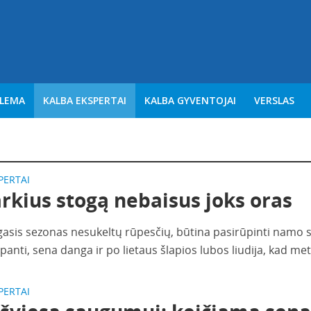
BLEMA
KALBA EKSPERTAI
KALBA GYVENTOJAI
VERSLAS
PERTAI
rkius stogą nebaisus joks oras
ngasis sezonas nesukeltų rūpesčių, būtina pasirūpinti namo 
panti, sena danga ir po lietaus šlapios lubos liudija, kad met
PERTAI