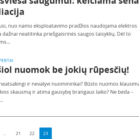
 šviesa saugumui: keičiama sena
liacija
usi, nuo namo eksploatavimo pradžios naudojama elektros
ja dažnai neatitinka priešgaisrinės saugos taisyklių. Dėl to
ms...
PERTAI
iol nuomok be jokių rūpesčių!
neatsakingi ir nevalyvi nuomininkai? Būsto nuomos klausim
alvos skausmą ir atima gausybę brangaus laiko? Ne bėda –
..
…
21
22
23