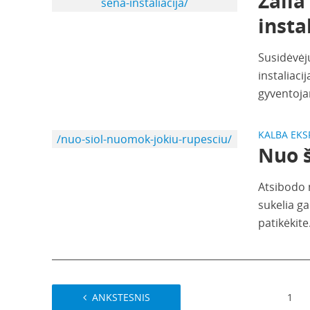
Žalia
sena-instaliacija/
insta
Susidėvėj
instaliaci
gyventoja
KALBA EKS
/nuo-siol-nuomok-jokiu-rupesciu/
Nuo š
Atsibodo 
sukelia g
patikėkite.
ANKSTESNIS
1