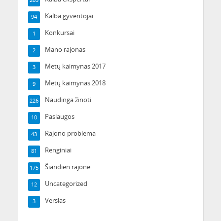
203
Kalba gyventojai
94
Konkursai
1
Mano rajonas
2
Metų kaimynas 2017
3
Metų kaimynas 2018
9
Naudinga žinoti
226
Paslaugos
10
Rajono problema
43
Renginiai
81
Šiandien rajone
175
Uncategorized
12
Verslas
3