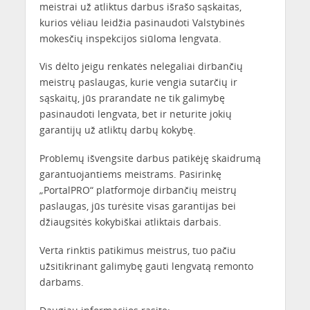
meistrai už atliktus darbus išrašo sąskaitas,
kurios vėliau leidžia pasinaudoti Valstybinės
mokesčių inspekcijos siūloma lengvata.
Vis dėlto jeigu renkatės nelegaliai dirbančių
meistrų paslaugas, kurie vengia sutarčių ir
sąskaitų, jūs prarandate ne tik galimybę
pasinaudoti lengvata, bet ir neturite jokių
garantijų už atliktų darbų kokybę.
Problemų išvengsite darbus patikėję skaidrumą
garantuojantiems meistrams. Pasirinkę
„PortalPRO“ platformoje dirbančių meistrų
paslaugas, jūs turėsite visas garantijas bei
džiaugsitės kokybiškai atliktais darbais.
Verta rinktis patikimus meistrus, tuo pačiu
užsitikrinant galimybę gauti lengvatą remonto
darbams.