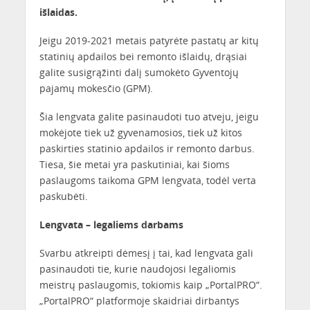
išlaidas.
Jeigu 2019-2021 metais patyrėte pastatų ar kitų
statinių apdailos bei remonto išlaidų, drąsiai
galite susigrąžinti dalį sumokėto Gyventojų
pajamų mokesčio (GPM).
Šia lengvata galite pasinaudoti tuo atveju, jeigu
mokėjote tiek už gyvenamosios, tiek už kitos
paskirties statinio apdailos ir remonto darbus.
Tiesa, šie metai yra paskutiniai, kai šioms
paslaugoms taikoma GPM lengvata, todėl verta
paskubėti.
Lengvata – legaliems darbams
Svarbu atkreipti dėmesį į tai, kad lengvata gali
pasinaudoti tie, kurie naudojosi legaliomis
meistrų paslaugomis, tokiomis kaip „PortalPRO“.
„PortalPRO“ platformoje skaidriai dirbantys