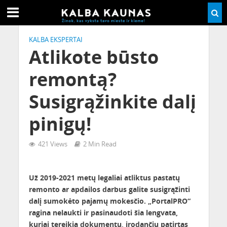
KALBA EKSPERTAI
Atlikote būsto
remontą?
Susigrąžinkite dalį
pinigų!
421 Views
2 Min Read
Už
2019-2021
metų legaliai atliktus pastatų
remonto ar apdailos darbus galite susigrąžinti
dalį sumokėto pajamų mokesčio. „PortalPRO“
ragina nelaukti ir pasinaudoti šia lengvata,
kuriai tereikia dokumentų, įrodančių patirtas