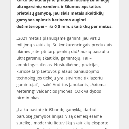
ultragarsinių vandens ir šilumos apskaitos
prietaisų gamybą. Jau šiais metais skaitiklių
gamybos apimtis ketinama auginti
dešimteriopai – iki 0,5 mln. skaitiklių per metus.
„2021 metais planuojame gaminti jau virš 2
milijonų skaitiklių. Su konkurencingais produktais
tikimės įsiterpti tarp penkių didžiausių pasaulio
ultragarsinių skaitiklių gamintojų. Tai –
ambicingas tikslas. Nusitaikėme į pozicijas,
kuriose tarp Lietuvos plataus panaudojimo
technologijos tiekėjų yra įsitvirtinę tik lazerių
gamintojai“, - sakė Andrius Janukonis, „Axioma
Metering“ valdančios įmonės ICOR valdybos
pirmininkas.
„Laiku pastatę ir išbandę gamyklą, darbui
paruošę gamybos linijas, visą dėmesį esame
sutelkę į modernių lietuviškų skaitiklių eksporto