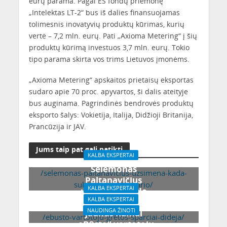
eurų parama. Pagal ES fondų priemonę
„Intelektas LT-2“ bus iš dalies finansuojamas
tolimesnis inovatyvių produktų kūrimas, kurių
vertė – 7,2 mln. eurų. Pati „Axioma Metering“ į šių
produktų kūrimą investuos 3,7 mln. eurų. Tokio
tipo parama skirta vos trims Lietuvos įmonėms.
„Axioma Metering“ apskaitos prietaisų eksportas
sudaro apie 70 proc. apyvartos, ši dalis ateityje
bus auginama. Pagrindinės bendrovės produktų
eksporto šalys: Vokietija, Italija, Didžioji Britanija,
Prancūzija ir JAV.
Jums taip pat gali patikti
KALBA EKSPERTAI
Selemonas
/selemonas-paltanavicius-uzsimena-kada-
Paltanavičius
sulauksime-pavasario/
KALBA EKSPERTAI
užsimena, kada
KALBA EKSPERTAI
Apšiltintas stogas –
sulauksime pavasario
NAUDINGA ŽINOTI
jaukūs namai
/ebusto-vartotoju-gretos-sparciai-dideja/
„eBūsto“ vartotojų