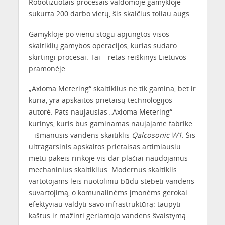
Robotizuotais procesais valdomoje gamykloje
sukurta 200 darbo vietų, šis skaičius toliau augs.
Gamykloje po vienu stogu apjungtos visos
skaitiklių gamybos operacijos, kurias sudaro
skirtingi procesai. Tai – retas reiškinys Lietuvos
pramonėje.
„Axioma Metering“ skaitiklius ne tik gamina, bet ir
kuria, yra apskaitos prietaisų technologijos
autorė. Pats naujausias „Axioma Metering“
kūrinys, kuris bus gaminamas naujajame fabrike
– išmanusis vandens skaitiklis
Qalcosonic
W1
. Šis
ultragarsinis apskaitos prietaisas artimiausiu
metu pakeis rinkoje vis dar plačiai naudojamus
mechaninius skaitiklius. Modernus skaitiklis
vartotojams leis nuotoliniu būdu stebėti vandens
suvartojimą, o komunalinėms įmonėms gerokai
efektyviau valdyti savo infrastruktūrą: taupyti
kaštus ir mažinti geriamojo vandens švaistymą.