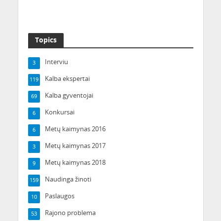
gretos sparčiai didėja
Topics
Interviu
3
Kalba ekspertai
119
Kalba gyventojai
69
Konkursai
6
Metų kaimynas 2016
6
Metų kaimynas 2017
3
Metų kaimynas 2018
9
Naudinga žinoti
159
Paslaugos
10
Rajono problema
53