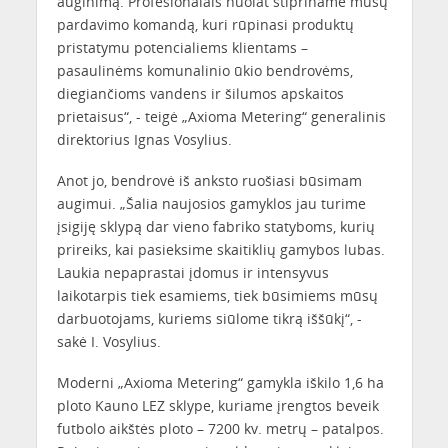
auginimą. Profesionalais nuolat stipriname mūsų
pardavimo komandą, kuri rūpinasi produktų
pristatymu potencialiems klientams –
pasaulinėms komunalinio ūkio bendrovėms,
diegiančioms vandens ir šilumos apskaitos
prietaisus“, - teigė „Axioma Metering“ generalinis
direktorius Ignas Vosylius.
Anot jo, bendrovė iš anksto ruošiasi būsimam
augimui. „Šalia naujosios gamyklos jau turime
įsigiję sklypą dar vieno fabriko statyboms, kurių
prireiks, kai pasieksime skaitiklių gamybos lubas.
Laukia nepaprastai įdomus ir intensyvus
laikotarpis tiek esamiems, tiek būsimiems mūsų
darbuotojams, kuriems siūlome tikrą iššūkį“, -
sakė I. Vosylius.
Moderni „Axioma Metering“ gamykla iškilo 1,6 ha
ploto Kauno LEZ sklype, kuriame įrengtos beveik
futbolo aikštės ploto – 7200 kv. metrų – patalpos.