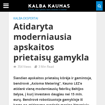
KALBA EKSPERTAI
Atidaryta
moderniausia
apskaitos
prietaisų gamykla
354 Views
3 Min Read
Šiandien apskaitos prietaisų kūrėja ir gamintoja,
bendrovė „Axioma Metering“, Kauno LEZ‘e
atidarė vieną moderniausių fabrikų Baltijos
šalyse, į kurį investavo daugiau nei 15 mln.
eurų. Bendrovė robotizuotoje gamykloje iš
karto po atidarymo pradeda masinę išmaniųjų