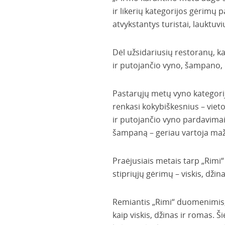
ir likerių kategorijos gėrimų 
atvykstantys turistai, lauktuvi
Dėl užsidariusių restoranų, k
ir putojančio vyno, šampano,
Pastarųjų metų vyno kategorij
renkasi kokybiškesnius – viet
ir putojančio vyno pardavimai:
šampaną – geriau vartoja maž
Praėjusiais metais tarp „Rimi“ 
stipriųjų gėrimų – viskis, džin
Remiantis „Rimi“ duomenimis, 
kaip viskis, džinas ir romas.