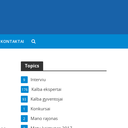
KONTAKTAI
Topics
Interviu
9
Kalba ekspertai
176
Kalba gyventojai
93
Konkursai
1
Mano rajonas
2