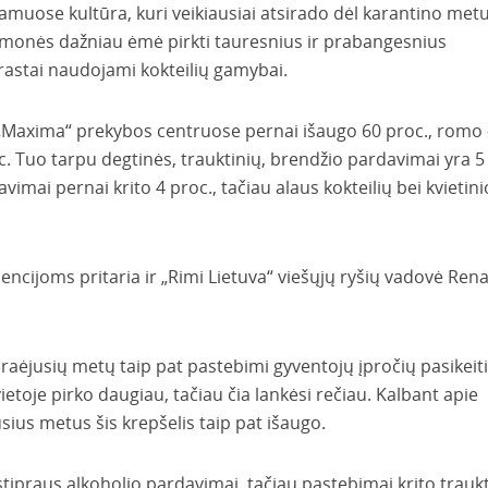
namuose kultūra, kuri veikiausiai atsirado dėl karantino met
 Žmonės dažniau ėmė pirkti tauresnius ir prabangesnius
prastai naudojami kokteilių gamybai.
 „Maxima“ prekybos centruose pernai išaugo 60 proc., romo 
roc. Tuo tarpu degtinės, trauktinių, brendžio pardavimai yra 5
imai pernai krito 4 proc., tačiau alaus kokteilių bei kvietini
ncijoms pritaria ir „Rimi Lietuva“ viešųjų ryšių vadovė Ren
raėjusių metų taip pat pastebimi gyventojų įpročių pasikeit
toje pirko daugiau, tačiau čia lankėsi rečiau. Kalbant apie
sius metus šis krepšelis taip pat išaugo.
ipraus alkoholio pardavimai, tačiau pastebimai krito traukt