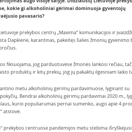
rtojimas augo visoje šalyje.
Didžiausių Lietuvoje preky
e, kokie gi alkoholiniai gėrimai dominuoja gyventojų
raėjusio pavasario?
 Lietuvoje prekybos centrų „Maxima“ komunikacijos ir įvaizdž
ta Dapkienė, karantinas, pakeitęs šalies žmonių gyvenimo 
įpročius.
os fiksuojama, jog parduotuvėse žmonės lankosi rečiau, tač
sto produktų ir kitų prekių, jog jų pakaktų ilgesniam laiko t
arantino metu alkoholinių gėrimų pardavimuose, lyginant su
pokyčių. Bendrai alkoholinių gėrimų pardavimai 2020 m., ly
 alaus, kurio populiarumas pernai sumenko, augo apie 4 proc.
“ atstovė.
“ prekybos centruose pandemijos metu stebima išryškėjusi