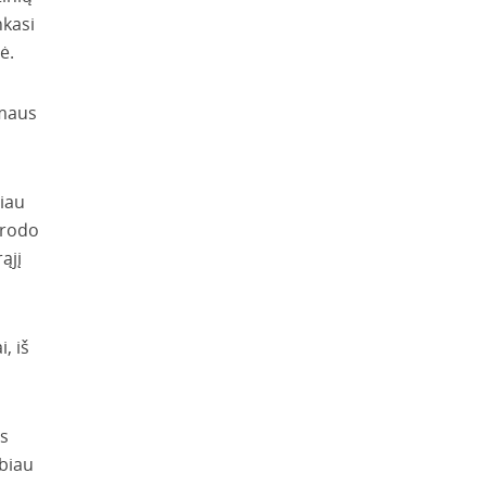
nkasi
ė.
amaus
niau
 rodo
ąjį
, iš
os
abiau