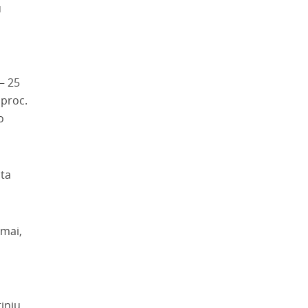
u
– 25
 proc.
o
ata
imai,
inių