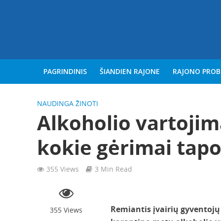
PAGRINDINIS
ŠIANDIEN RAJONE
RAJONO PRO
NAUDINGA ŽINOTI
Alkoholio vartoji
kokie gėrimai tapo
355 Views
3 Min Read
Remiantis įvairių gyventojų
355 Views