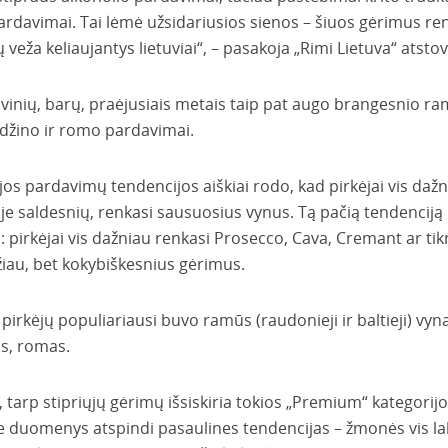
pardavimai. Tai lėmė užsidariusios sienos – šiuos gėrimus re
ų veža keliaujantys lietuviai“, – pasakoja „Rimi Lietuva“ atstov
avinių, barų, praėjusiais metais taip pat augo brangesnio r
 džino ir romo pardavimai.
os pardavimų tendencijos aiškiai rodo, kad pirkėjai vis daž
oje saldesnių, renkasi sausuosius vynus. Tą pačią tendenciją
 pirkėjai vis dažniau renkasi Prosecco, Cava, Cremant ar tikr
iau, bet kokybiškesnius gėrimus.
pirkėjų populiariausi buvo ramūs (raudonieji ir baltieji) vynai
as, romas.
tarp stipriųjų gėrimų išsiskiria tokios „Premium“ kategorij
 Šie duomenys atspindi pasaulines tendencijas – žmonės vis l