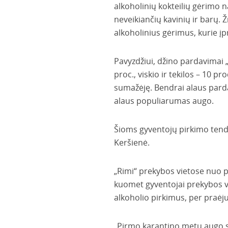
alkoholinių kokteilių gėrimo 
neveikiančių kavinių ir barų.
alkoholinius gėrimus, kurie į
Pavyzdžiui, džino pardavimai
proc., viskio ir tekilos – 10 p
sumažėję. Bendrai alaus pardav
alaus populiarumas augo.
Šioms gyventojų pirkimo tende
Keršienė.
„Rimi“ prekybos vietose nuo p
kuomet gyventojai prekybos vie
alkoholio pirkimus, per praėju
„Pirmo karantino metu augo st