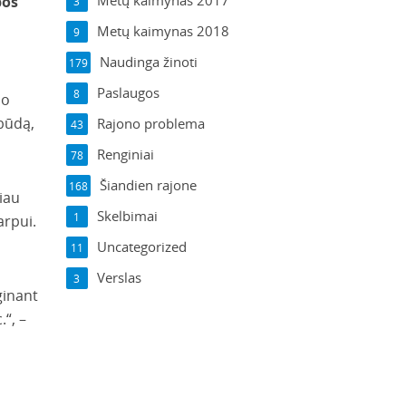
Metų kaimynas 2017
bos
3
Metų kaimynas 2018
9
Naudinga žinoti
179
Paslaugos
8
io
būdą,
Rajono problema
43
Renginiai
78
Šiandien rajone
168
iau
Skelbimai
1
arpui.
Uncategorized
11
Verslas
3
ginant
“, –