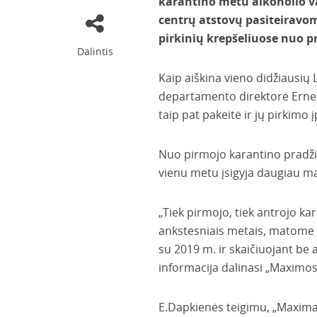
karantino metu alkoholio va
centrų
atstovų pasiteiravom
pirkinių krepšeliuose nuo p
Dalintis
Kaip aiškina vieno didžiausių
departamento direktorė Ernes
taip pat pakeitė ir jų pirkimo 
Nuo pirmojo karantino pradži
vienu metu įsigyja daugiau mai
„Tiek pirmojo, tiek antrojo k
ankstesniais metais, matome 
su 2019 m. ir skaičiuojant be
informacija dalinasi „Maximos
E.Dapkienės teigimu, „Maxima