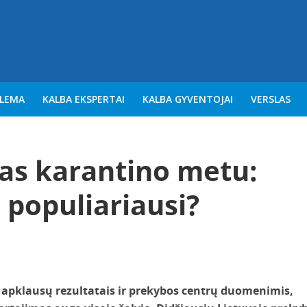
BLEMA
KALBA EKSPERTAI
KALBA GYVENTOJAI
VERSLAS
mas karantino metu:
 populiariausi?
 apklausų rezultatais ir prekybos centrų duomenimis,