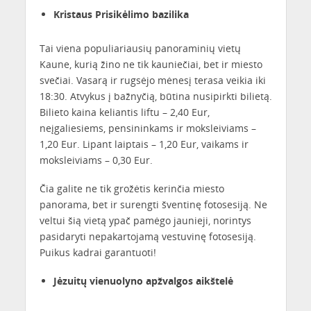
Kristaus Prisikėlimo bazilika
Tai viena populiariausių panoraminių vietų
Kaune, kurią žino ne tik kauniečiai, bet ir miesto
svečiai. Vasarą ir rugsėjo mėnesį terasa veikia iki
18:30. Atvykus į bažnyčią, būtina nusipirkti bilietą.
Bilieto kaina keliantis liftu – 2,40 Eur,
neįgaliesiems, pensininkams ir moksleiviams –
1,20 Eur. Lipant laiptais – 1,20 Eur, vaikams ir
moksleiviams – 0,30 Eur.
Čia galite ne tik grožėtis kerinčia miesto
panorama, bet ir surengti šventinę fotosesiją. Ne
veltui šią vietą ypač pamėgo jaunieji, norintys
pasidaryti nepakartojamą vestuvinę fotosesiją.
Puikus kadrai garantuoti!
Jėzuitų vienuolyno apžvalgos aikštelė