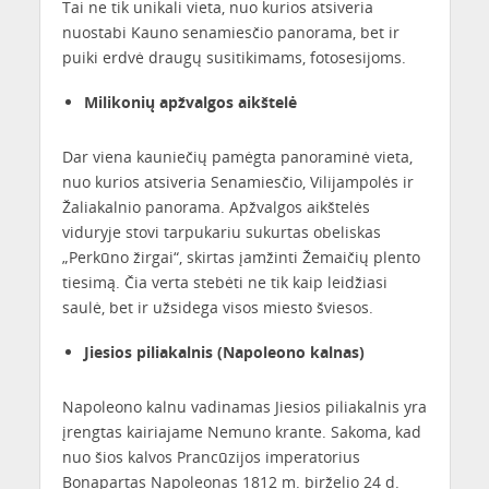
Tai ne tik unikali vieta, nuo kurios atsiveria
nuostabi Kauno senamiesčio panorama, bet ir
puiki erdvė draugų susitikimams, fotosesijoms.
Milikonių apžvalgos aikštelė
Dar viena kauniečių pamėgta panoraminė vieta,
nuo kurios atsiveria Senamiesčio, Vilijampolės ir
Žaliakalnio panorama. Apžvalgos aikštelės
viduryje stovi tarpukariu sukurtas obeliskas
„Perkūno žirgai“, skirtas įamžinti Žemaičių plento
tiesimą. Čia verta stebėti ne tik kaip leidžiasi
saulė, bet ir užsidega visos miesto šviesos.
Jiesios piliakalnis (Napoleono kalnas)
Napoleono kalnu vadinamas Jiesios piliakalnis yra
įrengtas kairiajame Nemuno krante. Sakoma, kad
nuo šios kalvos Prancūzijos imperatorius
Bonapartas Napoleonas 1812 m. birželio 24 d.