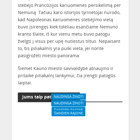
stebėjo Prancūzijos kariuomenės persikėlimą per
Nemuną. Tačiau karo istorijos tyrinėtojai nurodo,
kad Napoleonas kariuomenės stebėjimo vietą
buvo įsirengęs kiek tolėliau esančiame Nemuno
kranto šlaite, iš kur vienu metu buvo patogu
žvelgti į visus per upę nutiestus tiltus. Nepaisant
to, šis piliakalnis yra puiki vieta, jei norite
pasigrožėti miesto panorama.
Šiemet Kauno miesto savivaldybė atnaujino ir
pritaikė piliakalnį lankymui, čia įrengti patogūs
laiptai.
Jums taip pat gali patikti
NAUDINGA ŽINOTI
NAUDINGA ŽINOTI
ŠIANDIEN RAJONE
ŠIANDIEN RAJONE
Į kavinę su šunimis: kur
ŠIANDIEN RAJONE
Kauno muziejų gidas:
galima, o kur ne?
Ką šią vasarą skaito
čia dar nesate buvę
kauniečiai?