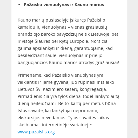
Pažaislio vienuolynas ir Kauno marios
Kauno marių pusiasalyje įsikūręs Pažaislio
kamaldulių vienuolynas – vienas gražiausių
brandžiojo baroko pavyzdžių ne tik Lietuvoje, bet
ir visoje Šiaurės bei Rytų Europoje. Nors čia
galima apsilankyti ir dieną, garantuojame, kad
besileidžiant saulei vienuolynas ir prie jo
banguojančios Kauno marios atrodys gražiausiai!
Primename, kad Pažaislio vienuolynas yra
veikiantis ir jame gyvena, juo rūpinasi ir išlaiko
Lietuvos Šv. Kazimiero seserų kongregacija.
Pirmadienis čia yra tylos diena, todėl lankytojai tą
dieną neįleidžiami. Be to, kartą per metus būna
tylos savaitė, kai lankytojai nepriimami,
ekskursijos nevedamos. Tylos savaitės laikas
skelbiamas internetinėje svetainėje:
www.pazaislis.org