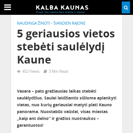
NAUDINGA ŽINOTI
•
ŠIANDIEN RAJONE
5 geriausios vietos
stebėti saulėlydį
Kaune
452 Views
3 Min Read
Vasara – pats gražiausias laikas stebėti
saulėlydžius. Saulei leidžiantis siūlome aplankyti
vietas, nuo kurių geriausiai matyti plati Kauno
panorama. Nuostabūs vaizdai, visas miestas
„kaip ant delno“ ir gražios nuotraukos –
garantuotos!