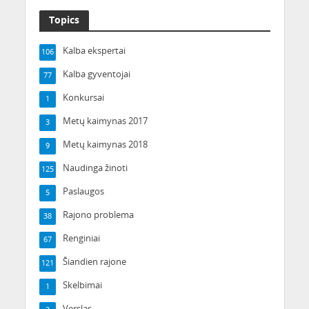
Topics
Kalba ekspertai
106
Kalba gyventojai
77
Konkursai
1
Metų kaimynas 2017
3
Metų kaimynas 2018
9
Naudinga žinoti
125
Paslaugos
5
Rajono problema
38
Renginiai
67
Šiandien rajone
121
Skelbimai
1
Verslas