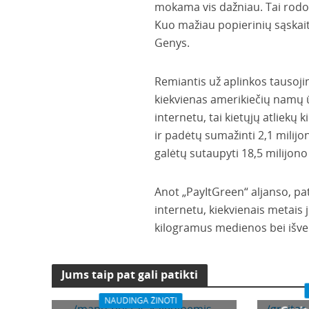
mokama vis dažniau. Tai rodo, 
Kuo mažiau popierinių sąskai
Genys.
Remiantis už aplinkos tausoji
kiekvienas amerikiečių namų 
internetu, tai kietųjų atliek
ir padėtų sumažinti 2,1 milijo
galėtų sutaupyti 18,5 milijon
Anot „PayItGreen“ aljanso, pa
internetu, kiekvienais metais 
kilogramus medienos bei išven
Jums taip pat gali patikti
NAUDINGA ŽINOTI