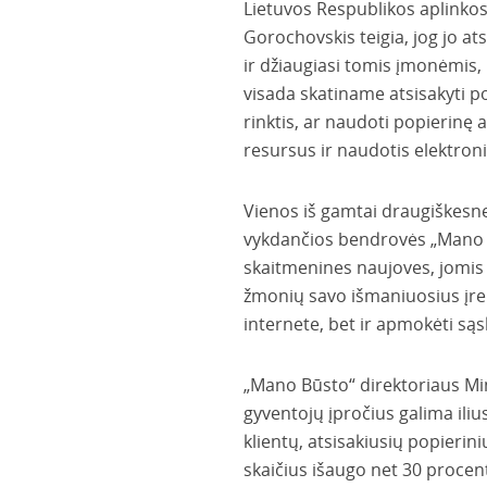
Lietuvos Respublikos aplinkos
Gorochovskis teigia, jog jo at
ir džiaugiasi tomis įmonėmis, 
visada skatiname atsisakyti p
rinktis, ar naudoti popierinę
resursus ir naudotis elektroni
Vienos iš gamtai draugiškesn
vykdančios bendrovės „Mano Bū
skaitmenines naujoves, jomis na
žmonių savo išmaniuosius įren
internete, bet ir apmokėti sąs
„Mano Būsto“ direktoriaus Mi
gyventojų įpročius galima ili
klientų, atsisakiusių popieri
skaičius išaugo net 30 procen