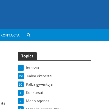
KONTAKTAI
Topics
Interviu
6
Kalba ekspertai
158
Kalba gyventojai
92
Konkursai
1
Mano rajonas
2
 ar