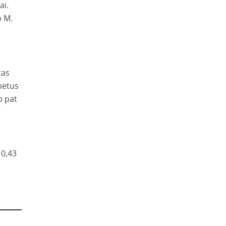
ai.
o M.
tas
metus
p pat
10,43
ta.