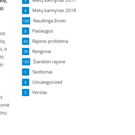
Metų kaimynas 2017
ano,
3
ti
Metų kaimynas 2018
9
Naudinga žinoti
160
Paslaugos
8
tus
lių
Rajono problema
43
i, o
Renginiai
78
ės
Šiandien rajone
165
io
Skelbimai
1
Uncategorized
9
Verslas
3
ės
įmonė
žnu