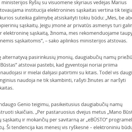
 ministerijos Ryšių su visuomene skyriaus vedėjas Marius
stovaujama institucija elektronines sąskaitas vertina tik teig
kurios suteikia galimybę atsiskaityti tokiu būdu: „Mes, be ab
opierinių sąskaitų. Jeigu įmonė ar privatūs asmenys turi gal
 ar elektroninę sąskaitą, žinoma, mes rekomenduojame taupy
nėmis sąskaitomis“, – sako aplinkos ministerijos atstovas.
ę alternatyvą pasirinkusių įmonių, daugiabučių namų prieži
stas“ atstovai pastebi, kad gyventojai noriai priima
udojasi ir mielai dalijasi patirtimi su kitais. Todėl vis daug
ginius naudoja ne tik skambinti, rašyti žinutes ar naršyti
kaitas.
ndaugo Genio teigimu, pasikeitusius daugiabučių namų
ustruoti skaičiais. „Per pastaruosius dvejus metus „Mano Būs
nių sąskaitų ir mokančių per savitarną ar „eBŪSTO“ programėl
tų. Ši tendencija kas mėnesį vis ryškesnė – elektroniniu būd