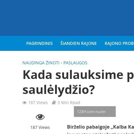
PAGRINDINIS
ŠIANDIEN RAJONE
RAJONO PRO
NAUDINGA ŽINOTI
•
PASLAUGOS
Kada sulauksime p
saulėlydžio?
187 Views
3 Min Read
123rf.com nuotr.
Birželio pabaigoje „Kalba K
187 Views