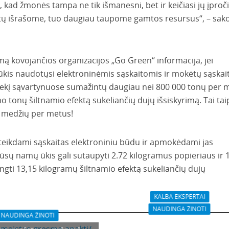
kad žmonės tampa ne tik išmanesni, bet ir keičiasi jų įproči
tų išrašome, tuo daugiau taupome gamtos resursus“, – sak
mą kovojančios organizacijos „Go Green“ informacija, jei
ūkis naudotųsi elektroninėmis sąskaitomis ir mokėtų sąskai
ų kiekį sąvartynuose sumažintų daugiau nei 800 000 tonų per 
no tonų šiltnamio efektą sukeliančių dujų išsiskyrimą. Tai tai
o medžių per metus!
teikdami sąskaitas elektroniniu būdu ir apmokėdami jas
jūsų namų ūkis gali sutaupyti 2.72 kilogramus popieriaus ir 
gti 13,15 kilogramų šiltnamio efektą sukeliančių dujų
KALBA EKSPERTAI
NAUDINGA ŽINOTI
NAUDINGA ŽINOTI
Šildymo sezonui pasireng