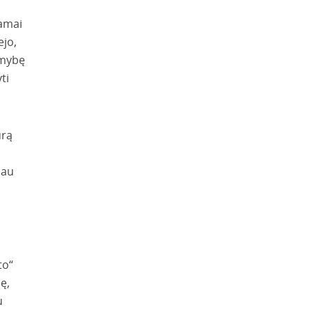
iamai
ejo,
imybę
ti
ūrą
iau
to“
ę,
u