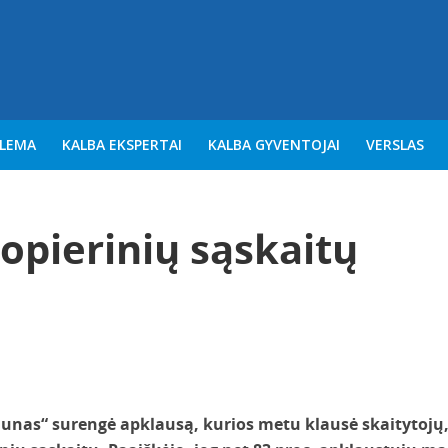
BLEMA
KALBA EKSPERTAI
KALBA GYVENTOJAI
VERSLAS
opierinių sąskaitų
aunas“ surengė apklausą, kurios metu klausė skaitytojų,