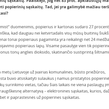
inių sąskaitų. Paaiškėjo, jog net 83 proc. apklaustųjų m
yti popierinių sąskaitų. Tad, jei yra galimybė mažiau terš
kasi?
mist“ duomenimis, popierius ir kartonas sudaro 27 procen
eiškia, kad daugiau nei ketvirtadalis visų mūsų buitinių šiukš
nai tonai popieriaus pagaminta yra reikalingi net 24 medžia
javimo popieriaus lapų. Visame pasaulyje vien tik popierin
jonus tonų anglies dioksido, skatinančio sustiprintą šiltnam
a metų Lietuvoje už įvairias komunalines, būsto priežiūros,
asta buvo atsiskaityti sulaukus į namus pristatytos popierin
okų surinkimo vietas, tačiau šiais laikais ne viena paslaugų 
raugiškesnę alternatyvą – elektronines sąskaitas, kurios, da
 bet ir paprastesnės už popierines sąskaitas.