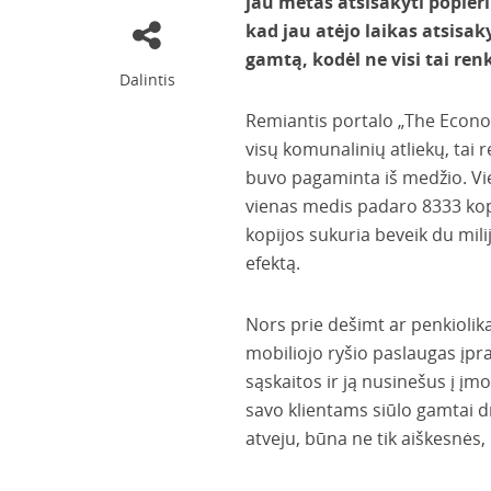
jau metas atsisakyti popier
kad jau atėjo laikas atsisak
gamtą, kodėl ne visi tai ren
Dalintis
Remiantis portalo „The Econo
visų komunalinių atliekų, tai r
buvo pagaminta iš medžio. Vie
vienas medis padaro 8333 kopi
kopijos sukuria beveik du mili
efektą.
Nors prie dešimt ar penkiolik
mobiliojo ryšio paslaugas įpr
sąskaitos ir ją nusinešus į įm
savo klientams siūlo gamtai d
atveju, būna ne tik aiškesnės,